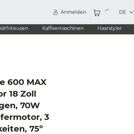
Anmelden
DE
iätfriteusen
Kaffeemaschinen
Haarstyler
ce 600 MAX
r 18 Zoll
ngen, 70W
fermotor, 3
eiten, 75º