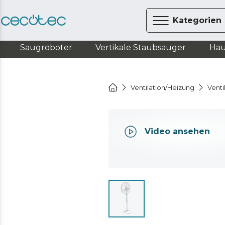
Kategorien
Saugroboter
Vertikale Staubsauger
Hau
Ventilation/Heizung
Venti
Video ansehen