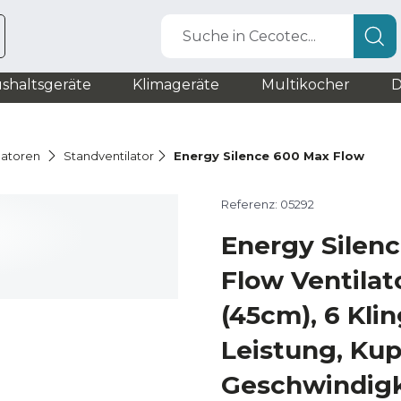
Suche in Cecotec...
shaltsgeräte
Klimageräte
Multikocher
D
latoren
Standventilator
Energy Silence 600 Max Flow
Referenz: 05292
Energy Silen
Flow Ventilato
(45cm), 6 Kli
Leistung, Kup
Geschwindigk