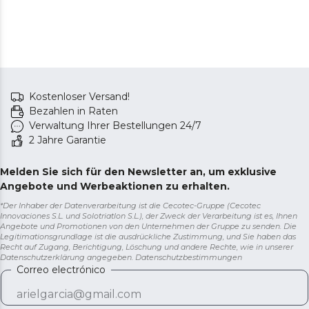
Kostenloser Versand!
Bezahlen in Raten
Verwaltung Ihrer Bestellungen 24/7
2 Jahre Garantie
Melden Sie sich für den Newsletter an, um exklusive
Angebote und Werbeaktionen zu erhalten.
*Der Inhaber der Datenverarbeitung ist die Cecotec-Gruppe (Cecotec
Innovaciones S.L. und Solotriatlon S.L.), der Zweck der Verarbeitung ist es, Ihnen
Angebote und Promotionen von den Unternehmen der Gruppe zu senden. Die
Legitimationsgrundlage ist die ausdrückliche Zustimmung, und Sie haben das
Recht auf Zugang, Berichtigung, Löschung und andere Rechte, wie in unserer
Datenschutzerklärung angegeben.
Datenschutzbestimmungen
Correo electrónico