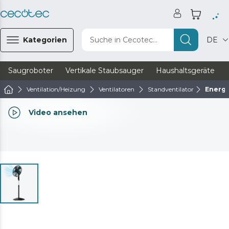
Kategorien
Suche in Cecotec...
DE
Saugroboter
Vertikale Staubsauger
Haushaltsgeräte
Ventilation/Heizung
Ventilatoren
Standventilator
Energy
Video ansehen