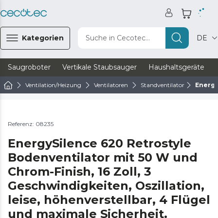
Kategorien
Suche in Cecotec...
DE
Saugroboter
Vertikale Staubsauger
Haushaltsgeräte
Ventilation/Heizung
Ventilatoren
Standventilator
Energy
Referenz: 08235
EnergySilence 620 Retrostyle
Bodenventilator mit 50 W und
Chrom-Finish, 16 Zoll, 3
Geschwindigkeiten, Oszillation,
leise, höhenverstellbar, 4 Flügel
und maximale Sicherheit.