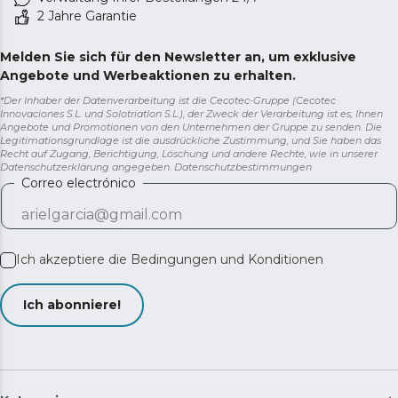
2 Jahre Garantie
Melden Sie sich für den Newsletter an, um exklusive
Angebote und Werbeaktionen zu erhalten.
*Der Inhaber der Datenverarbeitung ist die Cecotec-Gruppe (Cecotec
Innovaciones S.L. und Solotriatlon S.L.), der Zweck der Verarbeitung ist es, Ihnen
Angebote und Promotionen von den Unternehmen der Gruppe zu senden. Die
Legitimationsgrundlage ist die ausdrückliche Zustimmung, und Sie haben das
Recht auf Zugang, Berichtigung, Löschung und andere Rechte, wie in unserer
Datenschutzerklärung angegeben.
Datenschutzbestimmungen
Correo electrónico
Ich akzeptiere die
Bedingungen und Konditionen
Ich abonniere!