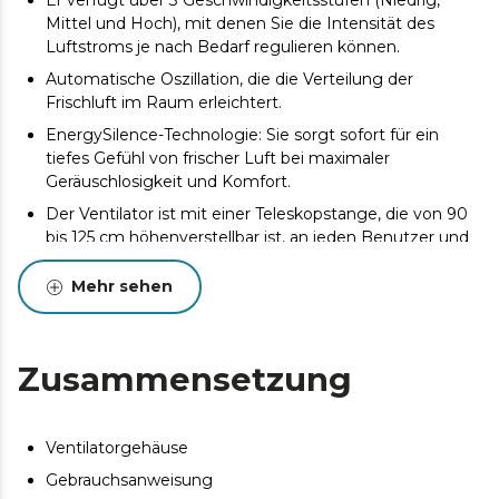
Er verfügt über 3 Geschwindigkeitsstufen (Niedrig,
Mittel und Hoch), mit denen Sie die Intensität des
Luftstroms je nach Bedarf regulieren können.
Automatische Oszillation, die die Verteilung der
Frischluft im Raum erleichtert.
EnergySilence-Technologie: Sie sorgt sofort für ein
tiefes Gefühl von frischer Luft bei maximaler
Geräuschlosigkeit und Komfort.
Der Ventilator ist mit einer Teleskopstange, die von 90
bis 125 cm höhenverstellbar ist, an jeden Benutzer und
jede Situation anpassbar. Der Einfallswinkel des
Luftstroms kann ebenfalls gewählt werden.
Mehr sehen
Er verfügt über 4 aerodynamische Schaufeln, die einen
maximalen Frischluftstrom auf die effizienteste Weise
gewährleisten.
Zusammensetzung
Maximale Sicherheit dank seines robusten und stabilen
Sockels und seines Gitters, das verhindert, dass die
Finger in den Ventilator gelangen.
Ventilatorgehäuse
Gebrauchsanweisung