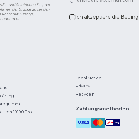
L. und Solotriatlon S.L.), der
nehmen der Gruppe zu senden.
s Recht auf Zugang,
Ich akzeptiere die
Beding
g angegeben.
Legal Notice
Privacy
ions
Recyceln
klärung
zprogramm
Zahlungsmethoden
al Iron 10100 Pro