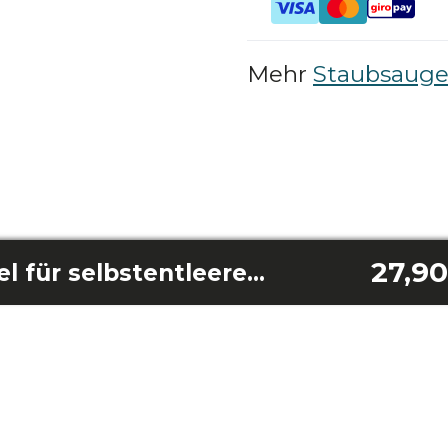
Mehr
Staubsauger
27,90
3-Liter-Staubbeutel für selbstentleerende Basis für Conga Z100/ Conga Z100 X-Treme