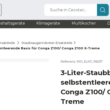
Suche in Cecotec...
shaltsgeräte
Klimageräte
Multikocher
D
rsatzteile
Staubsaugerroboter-Ersatzteile
tentleerende Basis für Conga Z100/ Conga Z100 X-Treme
Referenz: R01_EU01_116257
3-Liter-Staub
selbstentleer
Conga Z100/ 
Treme