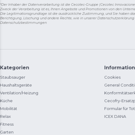
*Der Inhaber der Datenverarbeitung ist die Cecotec-Gruppe (Cecotec Innovaciones S.
Zweck der Verarbeitung ist es, Ihnen Angebote und Promotionen von den Unter
Die Legitimationsgrundlage ist die ausdrückliche Zustimmung, und Sie haben da
Berichtigung, Löschung und andere Rechte, wie in unserer Datenschutzerklärun
Datenschutzbestimmungen
Kategorien
Information
Staubsauger
Cookies
Haushaltsgeräte
General Condit
Ventilation/Heizung
Konformitätser
Küche
Cecofry-Ersat
Mobilität
Formular für Tot
Relax
ICEX DANA
Fitness
Garten