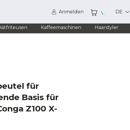
Anmelden
DE
iätfriteusen
Kaffeemaschinen
Haarstyler
beutel für
ende Basis für
Conga Z100 X-