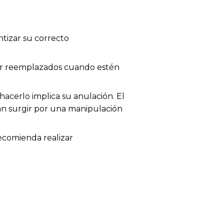
tizar su correcto
 ser reemplazados cuando estén
acerlo implica su anulación. El
dan surgir por una manipulación
recomienda realizar