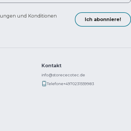
ungen und Konditionen
Ich abonniere!
Kontakt
info@storececotec.de
Telefone
+4970231559983