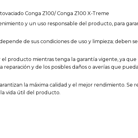
autovaciado Conga Z100/ Conga Z100 X-Treme
enimiento y un uso responsable del producto, para garan
ios depende de sus condiciones de uso y limpieza; deben
el producto mientras tenga la garantía vigente, ya que h
la reparación y de los posibles daños o averías que pue
arantizan la máxima calidad y el mejor rendimiento. Se 
a vida útil del producto.