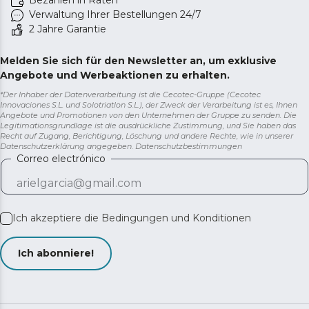
Bezahlen in Raten
Verwaltung Ihrer Bestellungen 24/7
2 Jahre Garantie
Melden Sie sich für den Newsletter an, um exklusive
Angebote und Werbeaktionen zu erhalten.
*Der Inhaber der Datenverarbeitung ist die Cecotec-Gruppe (Cecotec
Innovaciones S.L. und Solotriatlon S.L.), der Zweck der Verarbeitung ist es, Ihnen
Angebote und Promotionen von den Unternehmen der Gruppe zu senden. Die
Legitimationsgrundlage ist die ausdrückliche Zustimmung, und Sie haben das
Recht auf Zugang, Berichtigung, Löschung und andere Rechte, wie in unserer
Datenschutzerklärung angegeben.
Datenschutzbestimmungen
Correo electrónico
Ich akzeptiere die
Bedingungen und Konditionen
Ich abonniere!