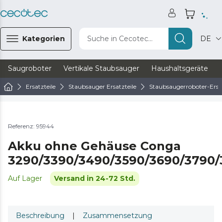
Kategorien
Suche in Cecotec...
DE
Saugroboter
Vertikale Staubsauger
Haushaltsgeräte
Ersatzteile
Staubsauger Ersatzteile
Staubsaugerroboter-Ersat
Referenz: 95944
Akku ohne Gehäuse Conga
3290/3390/3490/3590/3690/3790
Auf Lager
Versand in 24-72 Std.
Beschreibung
|
Zusammensetzung