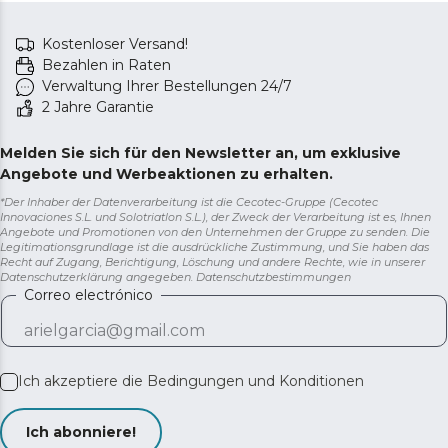
Kostenloser Versand!
Bezahlen in Raten
Verwaltung Ihrer Bestellungen 24/7
2 Jahre Garantie
Melden Sie sich für den Newsletter an, um exklusive
Angebote und Werbeaktionen zu erhalten.
*Der Inhaber der Datenverarbeitung ist die Cecotec-Gruppe (Cecotec
Innovaciones S.L. und Solotriatlon S.L.), der Zweck der Verarbeitung ist es, Ihnen
Angebote und Promotionen von den Unternehmen der Gruppe zu senden. Die
Legitimationsgrundlage ist die ausdrückliche Zustimmung, und Sie haben das
Recht auf Zugang, Berichtigung, Löschung und andere Rechte, wie in unserer
Datenschutzerklärung angegeben.
Datenschutzbestimmungen
Correo electrónico
Ich akzeptiere die
Bedingungen und Konditionen
Ich abonniere!