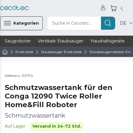
Kategorien
Suche in Cecotec...
DE
Saugroboter
Vertikale Staubsauger
Haushaltsgeräte
Ersatzteile
Staubsauger Ersatzteile
Staubsaugerroboter-Ersat
Referenz: R3790
Schmutzwassertank für den
Conga 12090 Twice Roller
Home&Fill Roboter
Schmutzwassertank
Auf Lager
Versand in 24-72 Std.