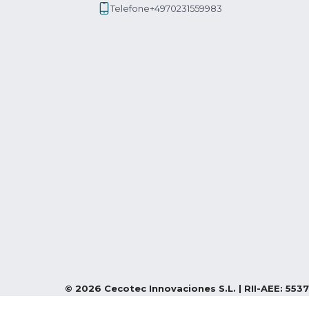
Telefone
+4970231559983
©
2026
Cecotec Innovaciones S.L. | RII-AEE: 5537