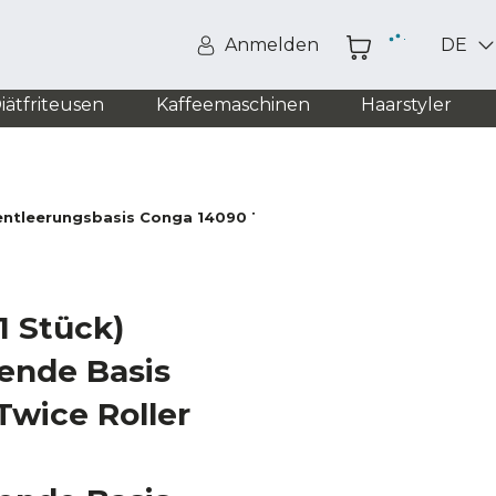
Anmelden
DE
iätfriteusen
Kaffeemaschinen
Haarstyler
tentleerungsbasis Conga 14090 Twice Roller Home&Fill
1 Stück)
ende Basis
Twice Roller