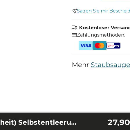
Sagen Sie mir Bescheid,
Kostenloser Versand
Zahlungsmethoden.
Mehr
Staubsauger
27,90
Staubbeutel (1 Einheit) Selbstentleerungsbasis Conga 12090 Twice Roller Home&Fill/ Selbstentleerungsbasis Conga 14090 Twice Roller Home&Fill