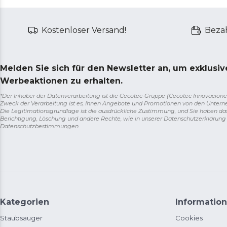
Kostenloser Versand!
Bezah
Melden Sie sich für den Newsletter an, um exklusi
Werbeaktionen zu erhalten.
*Der Inhaber der Datenverarbeitung ist die Cecotec-Gruppe (Cecotec Innovaciones S.
Zweck der Verarbeitung ist es, Ihnen Angebote und Promotionen von den Unter
Die Legitimationsgrundlage ist die ausdrückliche Zustimmung, und Sie haben da
Berichtigung, Löschung und andere Rechte, wie in unserer Datenschutzerklärun
Datenschutzbestimmungen
Kategorien
Information
Staubsauger
Cookies