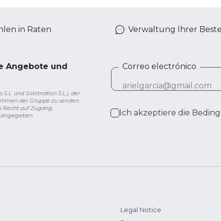
len in Raten
Verwaltung Ihrer Best
ve Angebote und
Correo electrónico
L. und Solotriatlon S.L.), der
nehmen der Gruppe zu senden.
s Recht auf Zugang,
Ich akzeptiere die
Beding
g angegeben.
Legal Notice