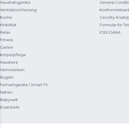
Haushaltsgeräte
General Condit
Ventilation/Heizung
Konformitätser
Küche
Cecofry-Ersat
Mobilität
Formular für Tot
Relax
ICEX DANA
Fitness
Garten
Körperpflege
Haustiere
Heimwerken
Bügeln
Fernsehgeräte / Smart TV
Nähen
Babywelt
Ersatzteile