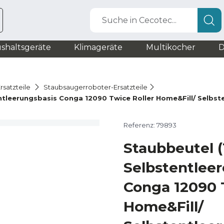
Suche in Cecotec...
shaltsgeräte
Klimageräte
Multikocher
D
rsatzteile
Staubsaugerroboter-Ersatzteile
entleerungsbasis Conga 12090 Twice Roller Home&Fill/ Selbs
Referenz: 79893
Staubbeutel (
Selbstentleer
Conga 12090 
Home&Fill/