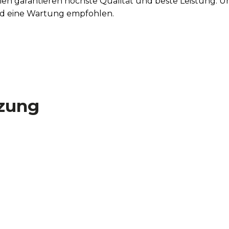
ien garantieren höchste Qualität und beste Leistung. 
rd eine Wartung empfohlen.
zung