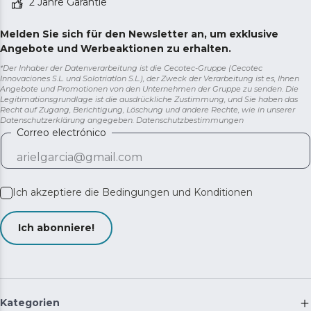
2 Jahre Garantie
Melden Sie sich für den Newsletter an, um exklusive
Angebote und Werbeaktionen zu erhalten.
*Der Inhaber der Datenverarbeitung ist die Cecotec-Gruppe (Cecotec
Innovaciones S.L. und Solotriatlon S.L.), der Zweck der Verarbeitung ist es, Ihnen
Angebote und Promotionen von den Unternehmen der Gruppe zu senden. Die
Legitimationsgrundlage ist die ausdrückliche Zustimmung, und Sie haben das
Recht auf Zugang, Berichtigung, Löschung und andere Rechte, wie in unserer
Datenschutzerklärung angegeben.
Datenschutzbestimmungen
Correo electrónico
Ich akzeptiere die
Bedingungen und Konditionen
Ich abonniere!
Kategorien