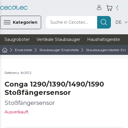
Kategorien
Suche in Cecotec...
DE
Saugroboter
Vertikale Staubsauger
Haushaltsgeräte
Ersatzteile
Staubsauger Ersatzteile
Staubsaugerroboter-Ersat
Referenz: 80572
Conga 1290/1390/1490/1590
Stoßfängersensor
Stoßfängersensor
Ausverkauft