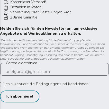
Kostenloser Versand!
Bezahlen in Raten
Verwaltung Ihrer Bestellungen 24/7
2 Jahre Garantie
Melden Sie sich für den Newsletter an, um exklusive
Angebote und Werbeaktionen zu erhalten.
*Der Inhaber der Datenverarbeitung ist die Cecotec-Gruppe (Cecotec
Innovaciones S.L. und Solotriatlon S.L.), der Zweck der Verarbeitung ist es, Ihnen
Angebote und Promotionen von den Unternehmen der Gruppe zu senden. Die
Legitimationsgrundlage ist die ausdrückliche Zustimmung, und Sie haben das
Recht auf Zugang, Berichtigung, Löschung und andere Rechte, wie in unserer
Datenschutzerklärung angegeben.
Datenschutzbestimmungen
Correo electrónico
Ich akzeptiere die
Bedingungen und Konditionen
Ich abonniere!