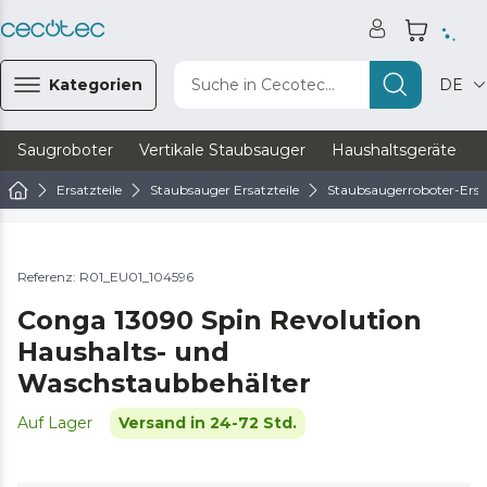
Kategorien
Suche in Cecotec...
DE
Saugroboter
Vertikale Staubsauger
Haushaltsgeräte
Ersatzteile
Staubsauger Ersatzteile
Staubsaugerroboter-Ersat
Referenz: R01_EU01_104596
Conga 13090 Spin Revolution
Haushalts- und
Waschstaubbehälter
Auf Lager
Versand in 24-72 Std.