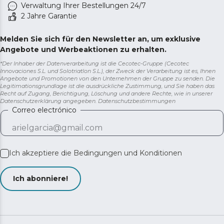
Verwaltung Ihrer Bestellungen 24/7
2 Jahre Garantie
Melden Sie sich für den Newsletter an, um exklusive
Angebote und Werbeaktionen zu erhalten.
*Der Inhaber der Datenverarbeitung ist die Cecotec-Gruppe (Cecotec
Innovaciones S.L. und Solotriatlon S.L.), der Zweck der Verarbeitung ist es, Ihnen
Angebote und Promotionen von den Unternehmen der Gruppe zu senden. Die
Legitimationsgrundlage ist die ausdrückliche Zustimmung, und Sie haben das
Recht auf Zugang, Berichtigung, Löschung und andere Rechte, wie in unserer
Datenschutzerklärung angegeben.
Datenschutzbestimmungen
Correo electrónico
Ich akzeptiere die
Bedingungen und Konditionen
Ich abonniere!