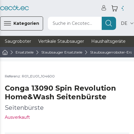
Kategorien
Suche in Cecotec...
DE
Saugroboter
Vertikale Staubsauger
Haushaltsgeräte
Ersatzteile
Staubsauger Ersatzteile
Staubsaugerroboter-Ersat
Referenz: R01_EU01_104600
Conga 13090 Spin Revolution
Home&Wash Seitenbürste
Seitenbürste
Ausverkauft