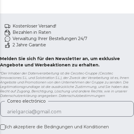
Kostenloser Versand!
Bezahlen in Raten
Verwaltung Ihrer Bestellungen 24/7
2 Jahre Garantie
Melden Sie sich für den Newsletter an, um exklusive
Angebote und Werbeaktionen zu erhalten.
*Der Inhaber der Datenverarbeitung ist die Cecotec-Gruppe (Cecotec
Innovaciones S.L. und Solotriatlon S.L.), der Zweck der Verarbeitung ist es, Ihnen
Angebote und Promotionen von den Unternehmen der Gruppe zu senden. Die
Legitimationsgrundlage ist die ausdrückliche Zustimmung, und Sie haben das
Recht auf Zugang, Berichtigung, Löschung und andere Rechte, wie in unserer
Datenschutzerklärung angegeben.
Datenschutzbestimmungen
Correo electrónico
Ich akzeptiere die
Bedingungen und Konditionen