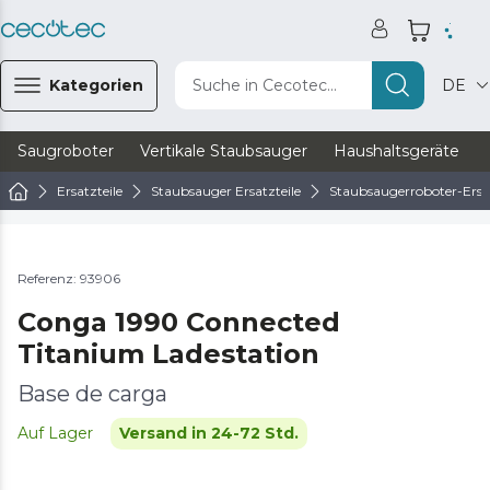
Kategorien
Suche in Cecotec...
DE
Saugroboter
Vertikale Staubsauger
Haushaltsgeräte
Ersatzteile
Staubsauger Ersatzteile
Staubsaugerroboter-Ersat
Referenz: 93906
Conga 1990 Connected
Titanium Ladestation
Base de carga
Auf Lager
Versand in 24-72 Std.