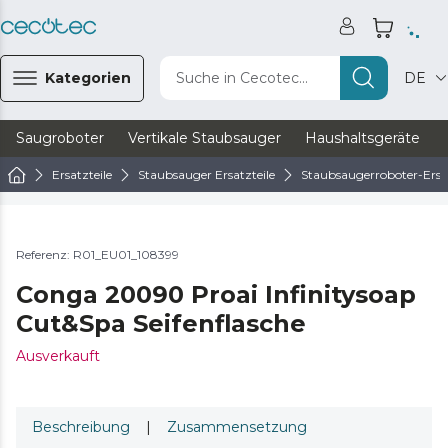
Kategorien
Suche in Cecotec...
DE
Saugroboter
Vertikale Staubsauger
Haushaltsgeräte
Ersatzteile
Staubsauger Ersatzteile
Staubsaugerroboter-Ersat
Referenz: R01_EU01_108399
Conga 20090 Proai Infinitysoap
Cut&Spa Seifenflasche
Ausverkauft
Beschreibung
|
Zusammensetzung