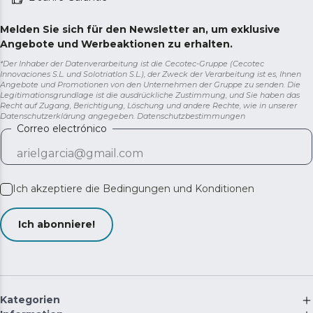
Melden Sie sich für den Newsletter an, um exklusive
Angebote und Werbeaktionen zu erhalten.
*Der Inhaber der Datenverarbeitung ist die Cecotec-Gruppe (Cecotec
Innovaciones S.L. und Solotriatlon S.L.), der Zweck der Verarbeitung ist es, Ihnen
Angebote und Promotionen von den Unternehmen der Gruppe zu senden. Die
Legitimationsgrundlage ist die ausdrückliche Zustimmung, und Sie haben das
Recht auf Zugang, Berichtigung, Löschung und andere Rechte, wie in unserer
Datenschutzerklärung angegeben.
Datenschutzbestimmungen
Correo electrónico
Ich akzeptiere die
Bedingungen und Konditionen
Ich abonniere!
Kategorien