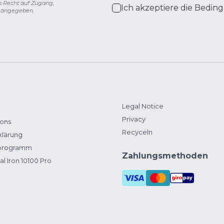
s Recht auf Zugang,
Ich akzeptiere die
Beding
g angegeben.
Legal Notice
Privacy
ions
Recyceln
klärung
zprogramm
Zahlungsmethoden
al Iron 10100 Pro