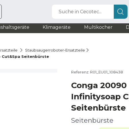
Suche in Cecotec...
shaltsgeräte
Klimageräte
Multikocher
D
rsatzteile
Staubsaugerroboter-Ersatzteile
p Cut&Spa Seitenbürste
Referenz: R01_EU01_108438
Conga 20090 
Infinitysoap 
Seitenbürste
Seitenbürste