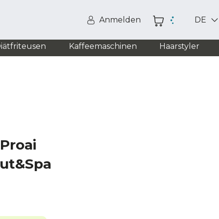
Anmelden
DE
iätfriteusen
Kaffeemaschinen
Haarstyler
Proai
Cut&Spa