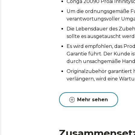
Conga 20090 Proai Infinity
Um die ordnungsgemäße Funk
verantwortungsvoller Umga
Die Lebensdauer des Zubeh
sollte es ausgetauscht werd
Es wird empfohlen, das Prod
Garantie führt. Der Kunde i
durch unsachgemäße Handh
Originalzubehör garantiert
verlängern, wird eine Wart
Mehr sehen
Zusammenset