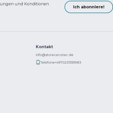
ungen und Konditionen
Ich abonniere!
Kontakt
info@storececotec.de
Telefone
+4970231559983