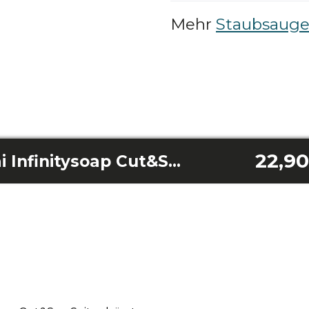
Mehr
Staubsauger
22,90
Conga 20090 Proai Infinitysoap Cut&Spa Seitenbürste