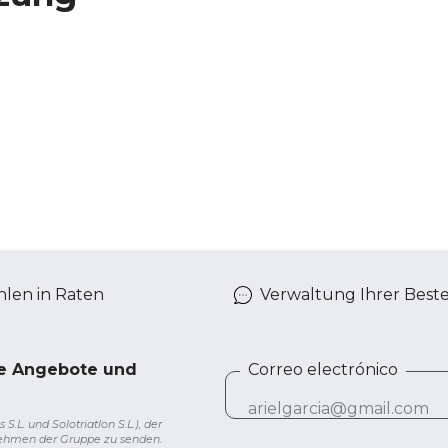
len in Raten
Verwaltung Ihrer Best
ve Angebote und
Correo electrónico
L. und Solotriatlon S.L.), der
nehmen der Gruppe zu senden.