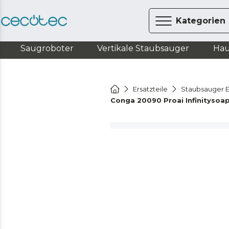
Kategorien
Saugroboter
Vertikale Staubsauger
Hau
Ersatzteile
Staubsauger E
Conga 20090 Proai Infinitysoa