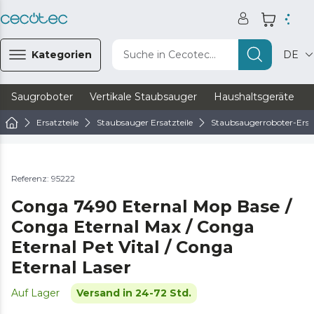
Kategorien
Suche in Cecotec...
DE
Saugroboter
Vertikale Staubsauger
Haushaltsgeräte
Ersatzteile
Staubsauger Ersatzteile
Staubsaugerroboter-Ersat
Referenz: 95222
Conga 7490 Eternal Mop Base /
Conga Eternal Max / Conga
Eternal Pet Vital / Conga
Eternal Laser
Auf Lager
Versand in 24-72 Std.