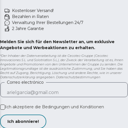
Kostenloser Versand!
Bezahlen in Raten
Verwaltung Ihrer Bestellungen 24/7
2 Jahre Garantie
Melden Sie sich für den Newsletter an, um exklusive
Angebote und Werbeaktionen zu erhalten.
*Der Inhaber der Datenverarbeitung ist die Cecotec-Gruppe (Cecotec
Innovaciones S.L. und Solotriatlon S.L.), der Zweck der Verarbeitung ist es, Ihnen
Angebote und Promotionen von den Unternehmen der Gruppe zu senden. Die
Legitimationsgrundlage ist die ausdrückliche Zustimmung, und Sie haben das
Recht auf Zugang, Berichtigung, Löschung und andere Rechte, wie in unserer
Datenschutzerklärung angegeben.
Datenschutzbestimmungen
Correo electrónico
Ich akzeptiere die
Bedingungen und Konditionen
Ich abonniere!