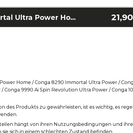
21,9
Conga 8290 Immortal Ultra Power Home / Conga 8290 Immortal Ultra Power / Conga 7490 Immortal / Conga 9590 Spin Revolution Ultra Power / Conga 9990 Ai Spin Revolution Ultra Power / Conga 10090 Ai Spin Revolution Ultra Power Home Lifestyle
 Power Home / Conga 8290 Immortal Ultra Power / Cong
 / Conga 9990 Ai Spin Revolution Ultra Power / Conga 10
n des Produkts zu gewährleisten, ist es wichtig, es re
wenden.
teilen hängt von ihren Nutzungsbedingungen und ihrer S
sie sich in einem schlechten Zustand befinden.