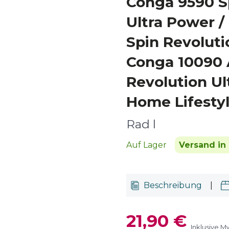
Conga 9590 S
Ultra Power /
Spin Revoluti
Conga 10090 
Revolution Ul
Home Lifesty
Rad l
Auf Lager
Versand in 
Beschreibung
|
21,90 €
Inklusive M