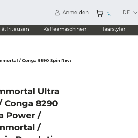
Anmelden
DE
iätfriteusen
Kaffeemaschinen
Haarstyler
ortal / Conga 9590 Spin Revolution Ultra Power / Conga 999
mmortal Ultra
/ Conga 8290
a Power /
mmortal /