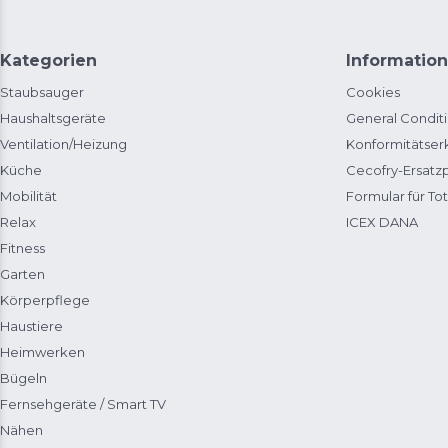
Kategorien
Information
Staubsauger
Cookies
Haushaltsgeräte
General Condit
Ventilation/Heizung
Konformitätser
Küche
Cecofry-Ersat
Mobilität
Formular für Tot
Relax
ICEX DANA
Fitness
Garten
Körperpflege
Haustiere
Heimwerken
Bügeln
Fernsehgeräte / Smart TV
Nähen