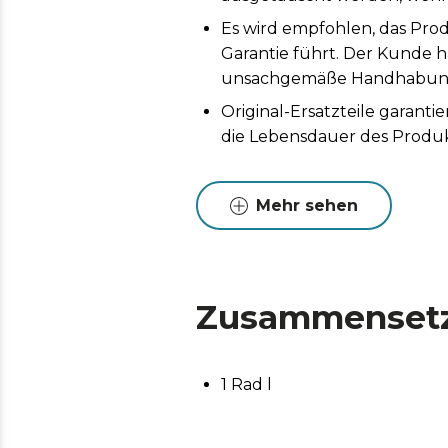
Es wird empfohlen, das Prod
Garantie führt. Der Kunde h
unsachgemäße Handhabung 
Original-Ersatzteile garan
die Lebensdauer des Produk
Mehr sehen
Zusammenset
1 Rad l