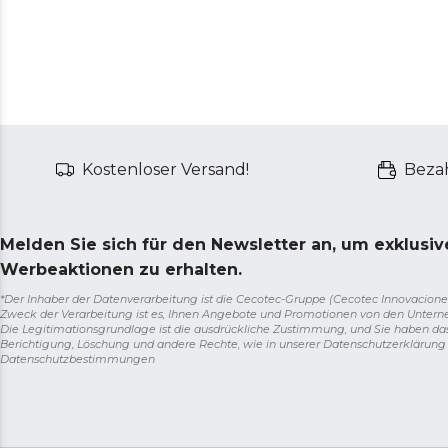
Kostenloser Versand!
Bezah
Melden Sie sich für den Newsletter an, um exklusi
Werbeaktionen zu erhalten.
*Der Inhaber der Datenverarbeitung ist die Cecotec-Gruppe (Cecotec Innovaciones S.
Zweck der Verarbeitung ist es, Ihnen Angebote und Promotionen von den Unter
Die Legitimationsgrundlage ist die ausdrückliche Zustimmung, und Sie haben da
Berichtigung, Löschung und andere Rechte, wie in unserer Datenschutzerklärun
Datenschutzbestimmungen