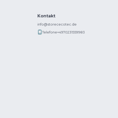
Kontakt
info@storececotec.de
Telefone
+4970231559983