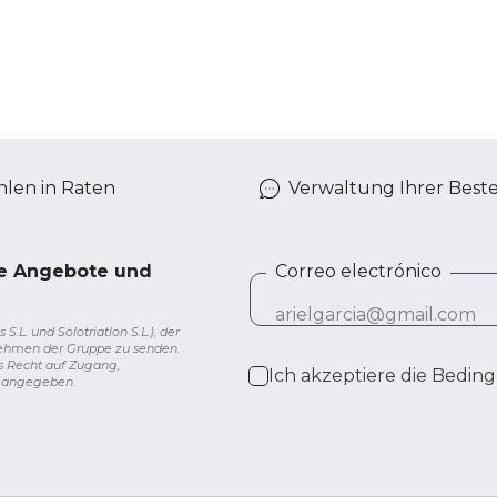
len in Raten
Verwaltung Ihrer Best
ve Angebote und
Correo electrónico
L. und Solotriatlon S.L.), der
nehmen der Gruppe zu senden.
s Recht auf Zugang,
Ich akzeptiere die
Beding
g angegeben.