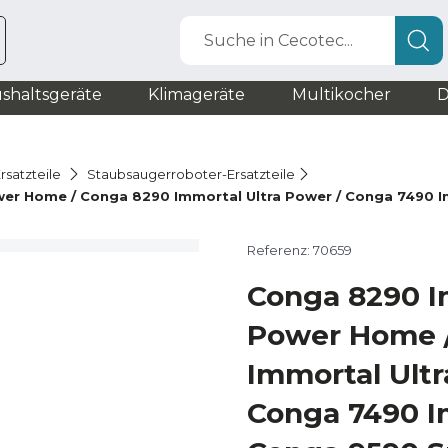
Suche in Cecotec...
shaltsgeräte
Klimageräte
Multikocher
D
rsatzteile
Staubsaugerroboter-Ersatzteile
er Home / Conga 8290 Immortal Ultra Power / Conga 7490 Imm
Referenz: 70659
Conga 8290 I
Power Home 
Immortal Ultr
Conga 7490 I