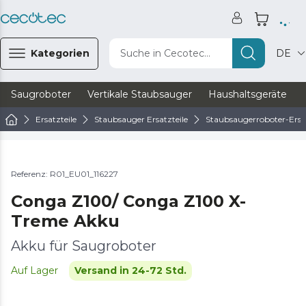
Kategorien
Suche in Cecotec...
DE
Saugroboter
Vertikale Staubsauger
Haushaltsgeräte
Ersatzteile
Staubsauger Ersatzteile
Staubsaugerroboter-Ersat
Referenz: R01_EU01_116227
Conga Z100/ Conga Z100 X-
Treme Akku
Akku für Saugroboter
Auf Lager
Versand in 24-72 Std.