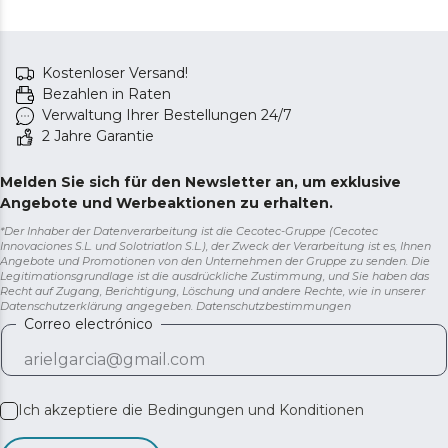
Kostenloser Versand!
Bezahlen in Raten
Verwaltung Ihrer Bestellungen 24/7
2 Jahre Garantie
Melden Sie sich für den Newsletter an, um exklusive
Angebote und Werbeaktionen zu erhalten.
*Der Inhaber der Datenverarbeitung ist die Cecotec-Gruppe (Cecotec
Innovaciones S.L. und Solotriatlon S.L.), der Zweck der Verarbeitung ist es, Ihnen
Angebote und Promotionen von den Unternehmen der Gruppe zu senden. Die
Legitimationsgrundlage ist die ausdrückliche Zustimmung, und Sie haben das
Recht auf Zugang, Berichtigung, Löschung und andere Rechte, wie in unserer
Datenschutzerklärung angegeben.
Datenschutzbestimmungen
Correo electrónico
Ich akzeptiere die
Bedingungen und Konditionen