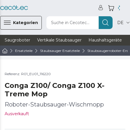
Kategorien
Suche in Cecotec...
DE
Saugroboter
Vertikale Staubsauger
Haushaltsgeräte
Ersatzteile
Staubsauger Ersatzteile
Staubsaugerroboter-Ersat
Referenz: R01_EU01_116220
Conga Z100/ Conga Z100 X-
Treme Mop
Roboter-Staubsauger-Wischmopp
Ausverkauft