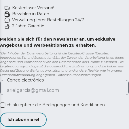
Kostenloser Versand!
Bezahlen in Raten
Verwaltung Ihrer Bestellungen 24/7
2 Jahre Garantie
Melden Sie sich für den Newsletter an, um exklusive
Angebote und Werbeaktionen zu erhalten.
*Der Inhaber der Datenverarbeitung ist die Cecotec-Gruppe (Cecotec
Innovaciones S.L. und Solotriatlon S.L.), der Zweck der Verarbeitung ist es, Ihnen
Angebote und Promotionen von den Unternehmen der Gruppe zu senden. Die
Legitimationsgrundlage ist die ausdrückliche Zustimmung, und Sie haben das
Recht auf Zugang, Berichtigung, Löschung und andere Rechte, wie in unserer
Datenschutzerklärung angegeben.
Datenschutzbestimmungen
Correo electrónico
Ich akzeptiere die
Bedingungen und Konditionen
Ich abonniere!