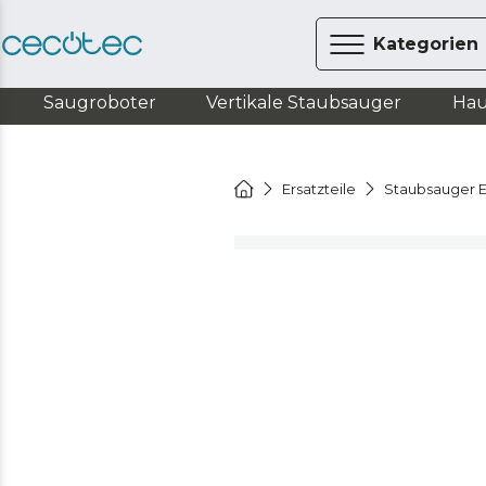
Kategorien
Saugroboter
Vertikale Staubsauger
Hau
Ersatzteile
Staubsauger E