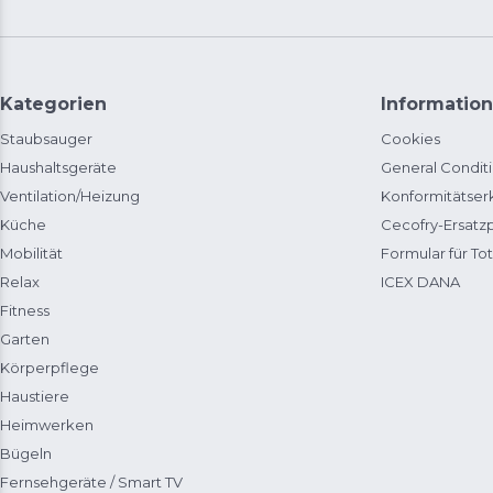
Kategorien
Information
Staubsauger
Cookies
Haushaltsgeräte
General Condit
Ventilation/Heizung
Konformitätser
Küche
Cecofry-Ersat
Mobilität
Formular für Tot
Relax
ICEX DANA
Fitness
Garten
Körperpflege
Haustiere
Heimwerken
Bügeln
Fernsehgeräte / Smart TV