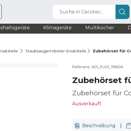
Suche in Cecotec...
shaltsgeräte
Klimageräte
Multikocher
D
rsatzteile
Staubsaugerroboter-Ersatzteile
Zubehörset für C
Referenz: A01_EU01_116606
Zubehörset f
Zubehörset für C
Ausverkauft
Beschreibung
|