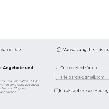
len in Raten
Verwaltung Ihrer Best
ve Angebote und
Correo electrónico
L. und Solotriatlon S.L.), der
nehmen der Gruppe zu senden.
s Recht auf Zugang,
Ich akzeptiere die
Beding
g angegeben.