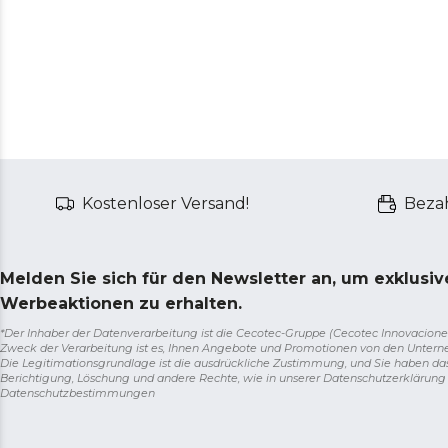
Kostenloser Versand!
Bezah
Melden Sie sich für den Newsletter an, um exklusi
Werbeaktionen zu erhalten.
*Der Inhaber der Datenverarbeitung ist die Cecotec-Gruppe (Cecotec Innovaciones S.
Zweck der Verarbeitung ist es, Ihnen Angebote und Promotionen von den Unter
Die Legitimationsgrundlage ist die ausdrückliche Zustimmung, und Sie haben da
Berichtigung, Löschung und andere Rechte, wie in unserer Datenschutzerklärun
Datenschutzbestimmungen