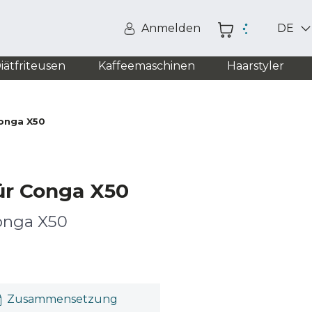
Anmelden
DE
iätfriteusen
Kaffeemaschinen
Haarstyler
onga X50
ür Conga X50
onga X50
Zusammensetzung