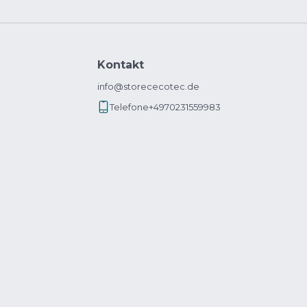
Kontakt
info@storececotec.de
Telefone
+4970231559983