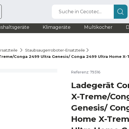
Suche in Cecotec...
shaltsgeräte
Klimageräte
Multikocher
D
rsatzteile
Staubsaugerroboter-Ersatzteile
-Treme/Conga 2499 Ultra Genesis/ Conga 2499 Ultra Home X
Referenz: 79316
Ladegerät Co
X-Treme/Cong
Genesis/ Cong
Home X-Trem