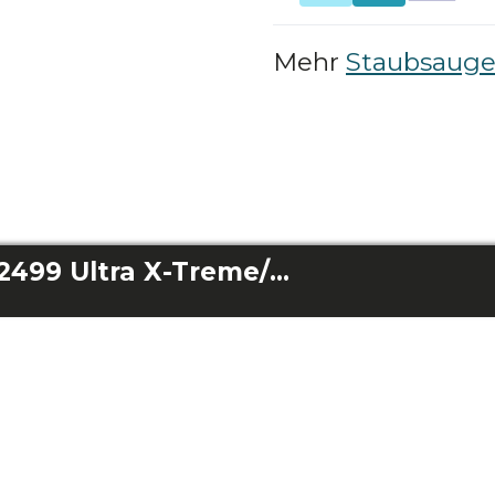
Mehr
Staubsauger
Ladegerät Conga 2499 Ultra X-Treme/Conga 2499 Ultra Genesis/ Conga 2499 Ultra Home X-Treme/Conga 2499 Ultra Home Genesis