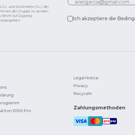
L. und Solotriatlon S.L.), der
nehmen der Gruppe zu senden.
s Recht auf Zugang,
Ich akzeptiere die
Beding
g angegeben.
Legal Notice
Privacy
ions
Recyceln
klärung
zprogramm
Zahlungsmethoden
al Iron 10100 Pro