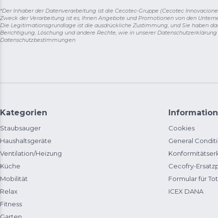
*Der Inhaber der Datenverarbeitung ist die Cecotec-Gruppe (Cecotec Innovaciones S.
Zweck der Verarbeitung ist es, Ihnen Angebote und Promotionen von den Unter
Die Legitimationsgrundlage ist die ausdrückliche Zustimmung, und Sie haben da
Berichtigung, Löschung und andere Rechte, wie in unserer Datenschutzerklärun
Datenschutzbestimmungen
Kategorien
Information
Staubsauger
Cookies
Haushaltsgeräte
General Condit
Ventilation/Heizung
Konformitätser
Küche
Cecofry-Ersat
Mobilität
Formular für Tot
Relax
ICEX DANA
Fitness
Garten