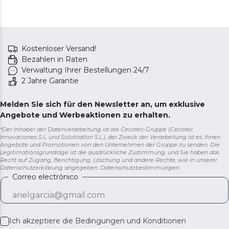
Kostenloser Versand!
Bezahlen in Raten
Verwaltung Ihrer Bestellungen 24/7
2 Jahre Garantie
Melden Sie sich für den Newsletter an, um exklusive
Angebote und Werbeaktionen zu erhalten.
*Der Inhaber der Datenverarbeitung ist die Cecotec-Gruppe (Cecotec
Innovaciones S.L. und Solotriatlon S.L.), der Zweck der Verarbeitung ist es, Ihnen
Angebote und Promotionen von den Unternehmen der Gruppe zu senden. Die
Legitimationsgrundlage ist die ausdrückliche Zustimmung, und Sie haben das
Recht auf Zugang, Berichtigung, Löschung und andere Rechte, wie in unserer
Datenschutzerklärung angegeben.
Datenschutzbestimmungen
Correo electrónico
Ich akzeptiere die
Bedingungen und Konditionen