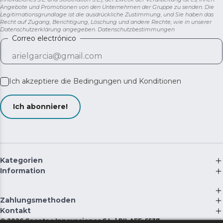
Angebote und Promotionen von den Unternehmen der Gruppe zu senden. Die
Legitimationsgrundlage ist die ausdrückliche Zustimmung, und Sie haben das
Recht auf Zugang, Berichtigung, Löschung und andere Rechte, wie in unserer
Datenschutzerklärung angegeben.
Datenschutzbestimmungen
Correo electrónico
Ich akzeptiere die
Bedingungen und Konditionen
Ich abonniere!
Kategorien
Information
Zahlungsmethoden
Kontakt
©
2026
Cecotec Innovaciones S.L. | RII-AEE: 5537