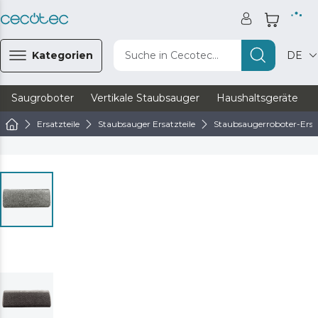
Kategorien
Suche in Cecotec...
DE
Saugroboter
Vertikale Staubsauger
Haushaltsgeräte
Ersatzteile
Staubsauger Ersatzteile
Staubsaugerroboter-Ersat