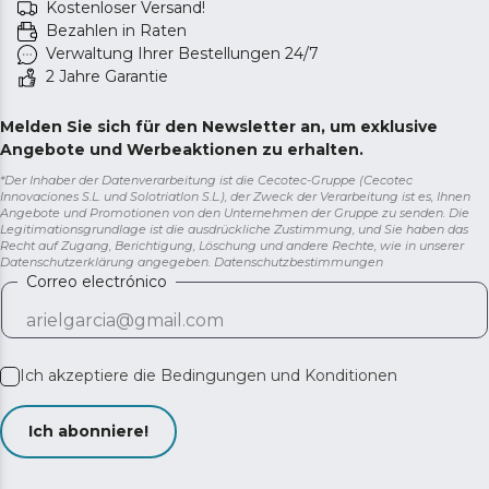
Kostenloser Versand!
Bezahlen in Raten
Verwaltung Ihrer Bestellungen 24/7
2 Jahre Garantie
Melden Sie sich für den Newsletter an, um exklusive
Angebote und Werbeaktionen zu erhalten.
*Der Inhaber der Datenverarbeitung ist die Cecotec-Gruppe (Cecotec
Innovaciones S.L. und Solotriatlon S.L.), der Zweck der Verarbeitung ist es, Ihnen
Angebote und Promotionen von den Unternehmen der Gruppe zu senden. Die
Legitimationsgrundlage ist die ausdrückliche Zustimmung, und Sie haben das
Recht auf Zugang, Berichtigung, Löschung und andere Rechte, wie in unserer
Datenschutzerklärung angegeben.
Datenschutzbestimmungen
Correo electrónico
Ich akzeptiere die
Bedingungen und Konditionen
Ich abonniere!