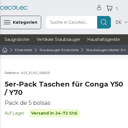
Kategorien
Suche in Cecotec...
DE
Saugroboter
Vertikale Staubsauger
Haushaltsgeräte
Ersatzteile
Staubsauger Ersatzteile
Staubsaugerroboter-Ersat
Referenz: A01_EU01_116609
5er-Pack Taschen für Conga Y50
/ Y70
Pack de 5 bolsas
Auf Lager
Versand in 24-72 Std.