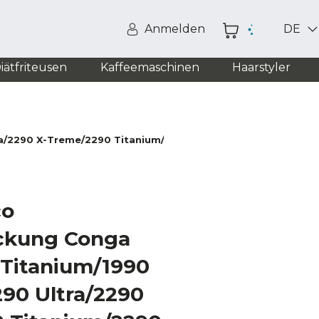
Anmelden
DE
iätfriteusen
Kaffeemaschinen
Haarstyler
ra/2290 X-Treme/2290 Titanium/2290 Ultimate/2290 Absolute
co
ckung Conga
 Titanium/1990
90 Ultra/2290