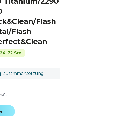
 Titanium/2290
0
ck&Clean/Flash
al/Flash
rfect&Clean
24-72 Std.
Zusammensetzung
MwSt.
en