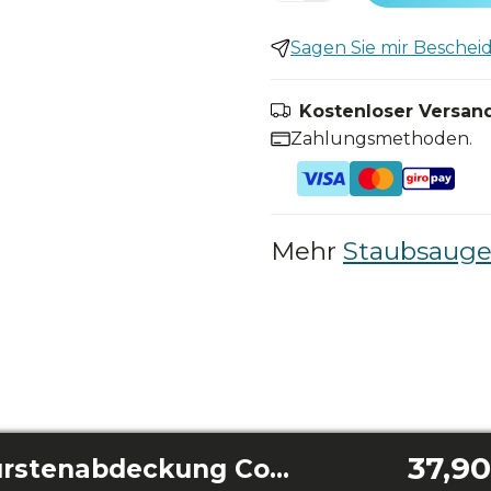
Sagen Sie mir Bescheid,
Kostenloser Versand
Zahlungsmethoden.
Mehr
Staubsauger
37,90
Pet and Jalisco Bürstenabdeckung Conga 999 Vital/999 Titanium/1990 Connected/2290 Ultra/2290 X-Treme/2290 Titanium/2290 Ultimate/2290 Absolute/Quick&Clean/Flash Connected Vital/Flash Connected/Perfect&Clean