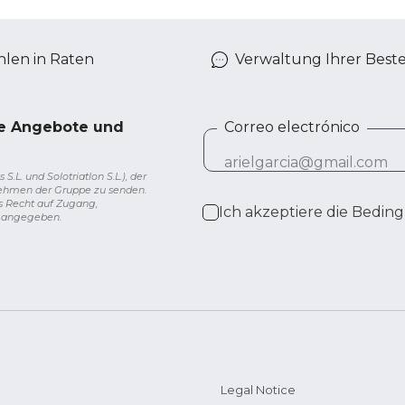
len in Raten
Verwaltung Ihrer Best
ve Angebote und
Correo electrónico
L. und Solotriatlon S.L.), der
nehmen der Gruppe zu senden.
s Recht auf Zugang,
Ich akzeptiere die
Beding
g angegeben.
Legal Notice