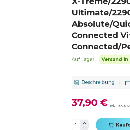
X-Treme/2290
Ultimate/229
Absolute/Qui
Connected Vit
Connected/Pe
Auf Lager
Versand in 
Beschreibung
|
37,90 €
Inklusive 
Kauf