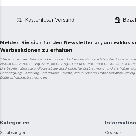
Kostenloser Versand!
Bezah
Melden Sie sich für den Newsletter an, um exklusi
Werbeaktionen zu erhalten.
*Der Inhaber der Datenverarbeitung ist die Cecotec-Gruppe (Cecotec Innovaciones S.
Zweck der Verarbeitung ist es, Ihnen Angebote und Promotionen von den Unter
Die Legitimationsgrundlage ist die ausdrückliche Zustimmung, und Sie haben da
Berichtigung, Löschung und andere Rechte, wie in unserer Datenschutzerklärun
Datenschutzbestimmungen
Kategorien
Information
Staubsauger
Cookies