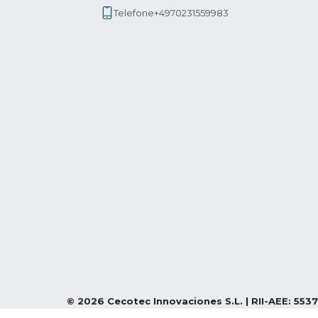
Telefone
+4970231559983
©
2026
Cecotec Innovaciones S.L. | RII-AEE: 5537