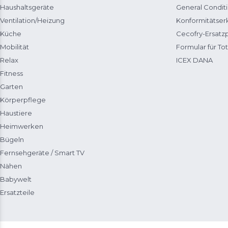
Haushaltsgeräte
General Condit
Ventilation/Heizung
Konformitätser
Küche
Cecofry-Ersat
Mobilität
Formular für Tot
Relax
ICEX DANA
Fitness
Garten
Körperpflege
Haustiere
Heimwerken
Bügeln
Fernsehgeräte / Smart TV
Nähen
Babywelt
Ersatzteile