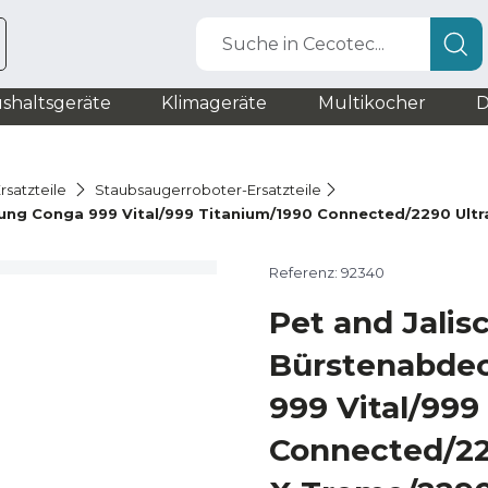
Suche in Cecotec...
shaltsgeräte
Klimageräte
Multikocher
D
rsatzteile
Staubsaugerroboter-Ersatzteile
ung Conga 999 Vital/999 Titanium/1990 Connected/2290 Ult
Referenz: 92340
Pet and Jalis
Bürstenabde
999 Vital/999
Connected/22