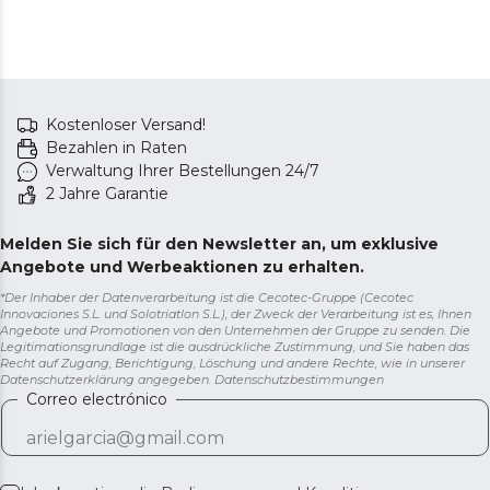
Kostenloser Versand!
Bezahlen in Raten
Verwaltung Ihrer Bestellungen 24/7
2 Jahre Garantie
Melden Sie sich für den Newsletter an, um exklusive
Angebote und Werbeaktionen zu erhalten.
*Der Inhaber der Datenverarbeitung ist die Cecotec-Gruppe (Cecotec
Innovaciones S.L. und Solotriatlon S.L.), der Zweck der Verarbeitung ist es, Ihnen
Angebote und Promotionen von den Unternehmen der Gruppe zu senden. Die
Legitimationsgrundlage ist die ausdrückliche Zustimmung, und Sie haben das
Recht auf Zugang, Berichtigung, Löschung und andere Rechte, wie in unserer
Datenschutzerklärung angegeben.
Datenschutzbestimmungen
Correo electrónico