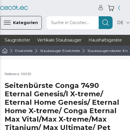
Kategorien
Suche in Cecotec...
DE
Saugroboter
Vertikale Staubsauger
Haushaltsgeräte
Ersatzteile
Staubsauger Ersatzteile
Staubsaugerroboter-Ersat
Referenz: 99935
Seitenbürste Conga 7490
Eternal Genesis/l X-treme/
Eternal Home Genesis/ Eternal
Home X-treme/ Conga Eternal
Max Vital/Max X-treme/Max
Titanium/ Max Ultimate/ Pet