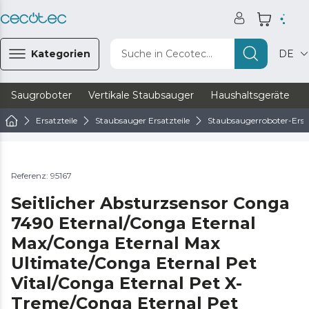
Kategorien
Suche in Cecotec...
DE
Saugroboter
Vertikale Staubsauger
Haushaltsgeräte
Ersatzteile
Staubsauger Ersatzteile
Staubsaugerroboter-Ersat
Referenz: 95167
Seitlicher Absturzsensor Conga
7490 Eternal/Conga Eternal
Max/Conga Eternal Max
Ultimate/Conga Eternal Pet
Vital/Conga Eternal Pet X-
Treme/Conga Eternal Pet