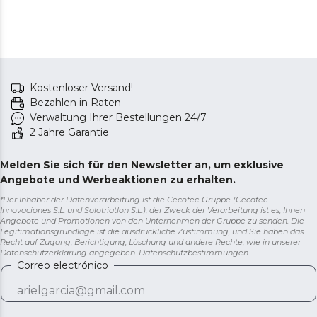
Kostenloser Versand!
Bezahlen in Raten
Verwaltung Ihrer Bestellungen 24/7
2 Jahre Garantie
Melden Sie sich für den Newsletter an, um exklusive
Angebote und Werbeaktionen zu erhalten.
*Der Inhaber der Datenverarbeitung ist die Cecotec-Gruppe (Cecotec
Innovaciones S.L. und Solotriatlon S.L.), der Zweck der Verarbeitung ist es, Ihnen
Angebote und Promotionen von den Unternehmen der Gruppe zu senden. Die
Legitimationsgrundlage ist die ausdrückliche Zustimmung, und Sie haben das
Recht auf Zugang, Berichtigung, Löschung und andere Rechte, wie in unserer
Datenschutzerklärung angegeben.
Datenschutzbestimmungen
Correo electrónico