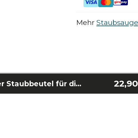
Mehr
Staubsauger
22,90
Selbstentleerender Staubbeutel für die Unterseite der Conga X50/ Conga X70/ Conga X50 Xtreme