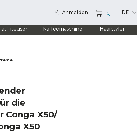
Anmelden
DE
iätfriteusen
Kaffeemaschinen
Haarstyler
Xtreme
render
ür die
er Conga X50/
onga X50