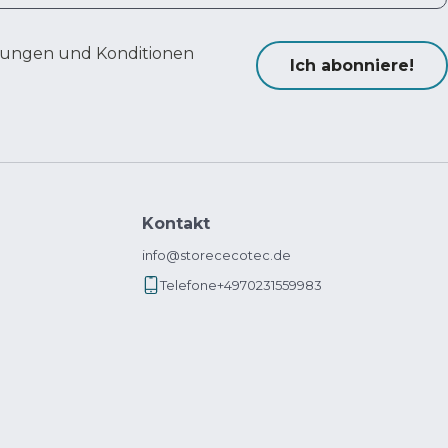
ungen und Konditionen
Ich abonniere!
Kontakt
info@storececotec.de
Telefone
+4970231559983