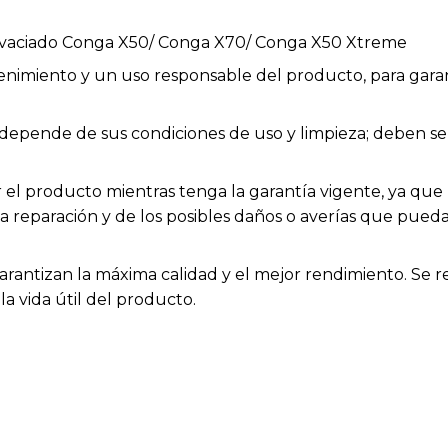
ovaciado Conga X50/ Conga X70/ Conga X50 Xtreme
enimiento y un uso responsable del producto, para garan
ios depende de sus condiciones de uso y limpieza; deben
el producto mientras tenga la garantía vigente, ya que h
la reparación y de los posibles daños o averías que pue
arantizan la máxima calidad y el mejor rendimiento. Se 
a vida útil del producto.