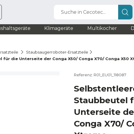
Suche in Cecotec...
shaltsgeräte
Klimageräte
Multikocher
D
rsatzteile
Staubsaugerroboter-Ersatzteile
l für die Unterseite der Conga X50/ Conga X70/ Conga X50 
Referenz: R01_EU01_118087
Selbstentlee
Staubbeutel f
Unterseite d
Conga X70/ C