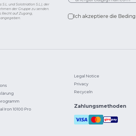
L. und Solotriatlon S.L.), der
nehmen der Gruppe zu senden.
s Recht auf Zugang,
Ich akzeptiere die
Beding
g angegeben.
Legal Notice
Privacy
ions
Recyceln
klärung
zprogramm
Zahlungsmethoden
al Iron 10100 Pro