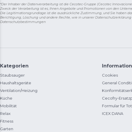
*Der Inhaber der Datenverarbeitung ist die Cecotec-Gruppe (Cecotec Innovaciones S.
Zweck der Verarbeitung ist es, Ihnen Angebote und Promotionen von den Unter
Die Legitimationsgrundlage ist die ausdrückliche Zustimmung, und Sie haben da
Berichtigung, Löschung und andere Rechte, wie in unserer Datenschutzerklärun
Datenschutzbestimmungen
Kategorien
Information
Staubsauger
Cookies
Haushaltsgeräte
General Condit
Ventilation/Heizung
Konformitätser
Küche
Cecofry-Ersat
Mobilität
Formular für Tot
Relax
ICEX DANA
Fitness
Garten