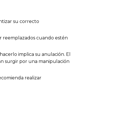
tizar su correcto
 ser reemplazados cuando estén
acerlo implica su anulación. El
dan surgir por una manipulación
recomienda realizar