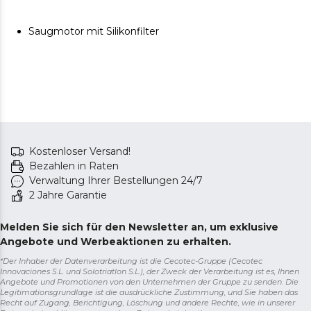
Saugmotor mit Silikonfilter
Kostenloser Versand!
Bezahlen in Raten
Verwaltung Ihrer Bestellungen 24/7
2 Jahre Garantie
Melden Sie sich für den Newsletter an, um exklusive
Angebote und Werbeaktionen zu erhalten.
*Der Inhaber der Datenverarbeitung ist die Cecotec-Gruppe (Cecotec
Innovaciones S.L. und Solotriatlon S.L.), der Zweck der Verarbeitung ist es, Ihnen
Angebote und Promotionen von den Unternehmen der Gruppe zu senden. Die
Legitimationsgrundlage ist die ausdrückliche Zustimmung, und Sie haben das
Recht auf Zugang, Berichtigung, Löschung und andere Rechte, wie in unserer