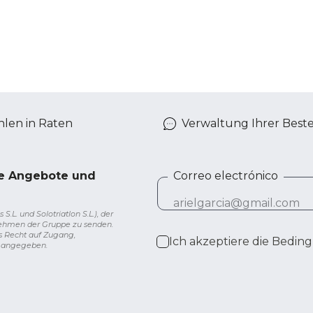
len in Raten
Verwaltung Ihrer Best
ve Angebote und
Correo electrónico
L. und Solotriatlon S.L.), der
nehmen der Gruppe zu senden.
s Recht auf Zugang,
Ich akzeptiere die
Beding
g angegeben.