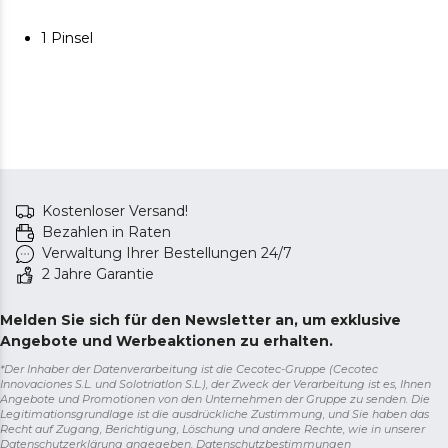
1 Pinsel
Kostenloser Versand!
Bezahlen in Raten
Verwaltung Ihrer Bestellungen 24/7
2 Jahre Garantie
Melden Sie sich für den Newsletter an, um exklusive
Angebote und Werbeaktionen zu erhalten.
*Der Inhaber der Datenverarbeitung ist die Cecotec-Gruppe (Cecotec
Innovaciones S.L. und Solotriatlon S.L.), der Zweck der Verarbeitung ist es, Ihnen
Angebote und Promotionen von den Unternehmen der Gruppe zu senden. Die
Legitimationsgrundlage ist die ausdrückliche Zustimmung, und Sie haben das
Recht auf Zugang, Berichtigung, Löschung und andere Rechte, wie in unserer
Datenschutzerklärung angegeben.
Datenschutzbestimmungen