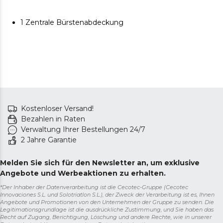
1 Zentrale Bürstenabdeckung
Kostenloser Versand!
Bezahlen in Raten
Verwaltung Ihrer Bestellungen 24/7
2 Jahre Garantie
Melden Sie sich für den Newsletter an, um exklusive
Angebote und Werbeaktionen zu erhalten.
*Der Inhaber der Datenverarbeitung ist die Cecotec-Gruppe (Cecotec
Innovaciones S.L. und Solotriatlon S.L.), der Zweck der Verarbeitung ist es, Ihnen
Angebote und Promotionen von den Unternehmen der Gruppe zu senden. Die
Legitimationsgrundlage ist die ausdrückliche Zustimmung, und Sie haben das
Recht auf Zugang, Berichtigung, Löschung und andere Rechte, wie in unserer