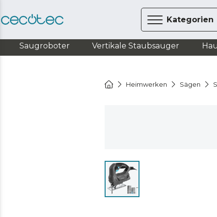
Kategorien
Saugroboter
Vertikale Staubsauger
Hau
Heimwerken
Sägen
S