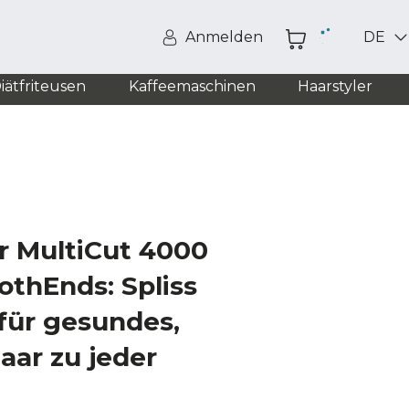
Anmelden
DE
iätfriteusen
Kaffeemaschinen
Haarstyler
ar MultiCut 4000
thEnds: Spliss
für gesundes,
aar zu jeder