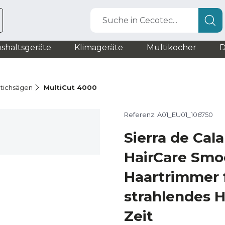
Suche in Cecotec...
shaltsgeräte
Klimageräte
Multikocher
D
tichsägen
MultiCut 4000
Referenz: A01_EU01_106750
Sierra de Cal
HairCare Smoo
Haartrimmer 
strahlendes H
Zeit