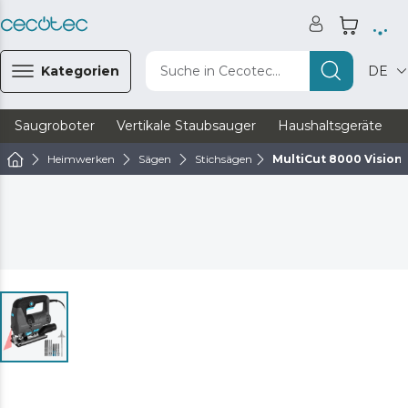
Kategorien
Suche in Cecotec...
DE
Saugroboter
Vertikale Staubsauger
Haushaltsgeräte
Heimwerken
Sägen
Stichsägen
MultiCut 8000 Vision