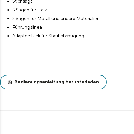
Stichsäge
makellosen Arbeitsbereich.
6 Sägen für Holz
Mehr Bewegungsfreiheit. Verfügt über ein 2 Meter
langes Kabel, damit Sie sich frei bewegen können.
2 Sägen für Metall und andere Materialien
Führungslineal
Adapterstück für Staubabsaugung
Bedienungsanleitung herunterladen