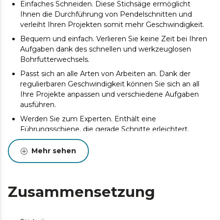
Einfaches Schneiden. Diese Stichsäge ermöglicht
Ihnen die Durchführung von Pendelschnitten und
verleiht Ihren Projekten somit mehr Geschwindigkeit.
Bequem und einfach. Verlieren Sie keine Zeit bei Ihren
Aufgaben dank des schnellen und werkzeuglosen
Bohrfutterwechsels.
Passt sich an alle Arten von Arbeiten an. Dank der
regulierbaren Geschwindigkeit können Sie sich an all
Ihre Projekte anpassen und verschiedene Aufgaben
ausführen.
Werden Sie zum Experten. Enthält eine
Führungsschiene, die gerade Schnitte erleichtert.
Beginnen Sie vom ersten Moment an mit der Arbeit.
Mehr sehen
Enthält 8 Sägeblätter für verschiedene Materialien, 6 für
Holz und 2 für Metall.
Maximale Präzision und Ausleuchtung. Laser zur
Zusammensetzung
Schnittführung und LED-Licht zur Ausleuchtung des
Arbeitsbereichs.
Sauberes Arbeiten. Inklusive Staubfangrohr für einen