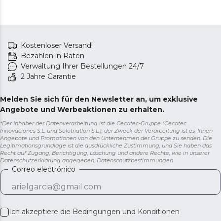
Kostenloser Versand!
Bezahlen in Raten
Verwaltung Ihrer Bestellungen 24/7
2 Jahre Garantie
Melden Sie sich für den Newsletter an, um exklusive
Angebote und Werbeaktionen zu erhalten.
*Der Inhaber der Datenverarbeitung ist die Cecotec-Gruppe (Cecotec
Innovaciones S.L. und Solotriatlon S.L.), der Zweck der Verarbeitung ist es, Ihnen
Angebote und Promotionen von den Unternehmen der Gruppe zu senden. Die
Legitimationsgrundlage ist die ausdrückliche Zustimmung, und Sie haben das
Recht auf Zugang, Berichtigung, Löschung und andere Rechte, wie in unserer
Datenschutzerklärung angegeben.
Datenschutzbestimmungen
Correo electrónico
Ich akzeptiere die
Bedingungen und Konditionen