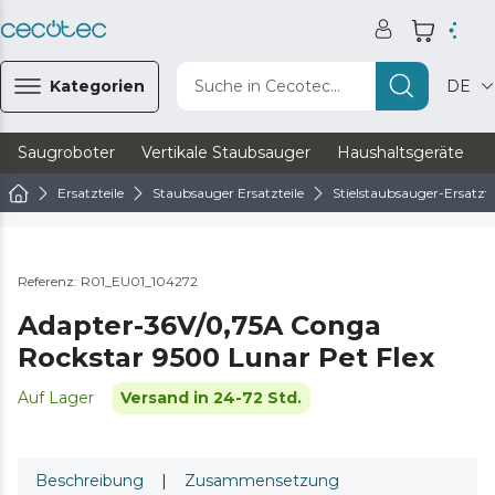
Kategorien
Suche in Cecotec...
DE
Saugroboter
Vertikale Staubsauger
Haushaltsgeräte
Ersatzteile
Staubsauger Ersatzteile
Stielstaubsauger-Ersatzte
Referenz: R01_EU01_104272
Adapter-36V/0,75A Conga
Rockstar 9500 Lunar Pet Flex
Auf Lager
Versand in 24-72 Std.
Beschreibung
|
Zusammensetzung