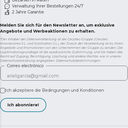
Bezahlen in Raten
Verwaltung Ihrer Bestellungen 24/7
2 Jahre Garantie
Melden Sie sich für den Newsletter an, um exklusive
Angebote und Werbeaktionen zu erhalten.
*Der Inhaber der Datenverarbeitung ist die Cecotec-Gruppe (Cecotec
Innovaciones S.L. und Solotriatlon S.L.), der Zweck der Verarbeitung ist es, Ihnen
Angebote und Promotionen von den Unternehmen der Gruppe zu senden. Die
Legitimationsgrundlage ist die ausdrückliche Zustimmung, und Sie haben das
Recht auf Zugang, Berichtigung, Löschung und andere Rechte, wie in unserer
Datenschutzerklärung angegeben.
Datenschutzbestimmungen
Correo electrónico
Ich akzeptiere die
Bedingungen und Konditionen
Ich abonniere!