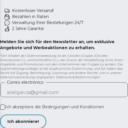
Kostenloser Versand!
Bezahlen in Raten
Verwaltung Ihrer Bestellungen 24/7
2 Jahre Garantie
Melden Sie sich für den Newsletter an, um exklusive
Angebote und Werbeaktionen zu erhalten.
*Der Inhaber der Datenverarbeitung ist die Cecotec-Gruppe (Cecotec
Innovaciones S.L. und Solotriatlon S.L.), der Zweck der Verarbeitung ist es, Ihnen
Angebote und Promotionen von den Unternehmen der Gruppe zu senden. Die
Legitimationsgrundlage ist die ausdrückliche Zustimmung, und Sie haben das
Recht auf Zugang, Berichtigung, Löschung und andere Rechte, wie in unserer
Datenschutzerklärung angegeben.
Datenschutzbestimmungen
Correo electrónico
Ich akzeptiere die
Bedingungen und Konditionen
Ich abonniere!