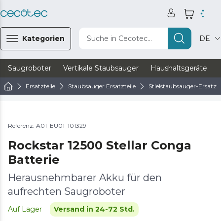
Kategorien
Suche in Cecotec...
DE
Saugroboter
Vertikale Staubsauger
Haushaltsgeräte
Ersatzteile
Staubsauger Ersatzteile
Stielstaubsauger-Ersatzte
Referenz: A01_EU01_101329
Rockstar 12500 Stellar Conga
Batterie
Herausnehmbarer Akku für den
aufrechten Saugroboter
Auf Lager
Versand in 24-72 Std.