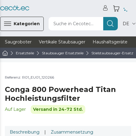
Kategorien
Suche in Cecotec...
DE
Saugroboter
Vertikale Staubsauger
Haushaltsgeräte
Ersatzteile
Staubsauger Ersatzteile
Stielstaubsauger-Ersatzte
Referenz: R01_EU01_120266
Conga 800 Powerhead Titan
Hochleistungsfilter
Auf Lager
Versand in 24-72 Std.
Beschreibung
|
Zusammensetzung