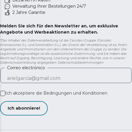
Bezahlen in Raten
Verwaltung Ihrer Bestellungen 24/7
2 Jahre Garantie
Melden Sie sich für den Newsletter an, um exklusive
Angebote und Werbeaktionen zu erhalten.
*Der Inhaber der Datenverarbeitung ist die Cecotec-Gruppe (Cecotec
Innovaciones S.L. und Solotriatlon S.L.), der Zweck der Verarbeitung ist es, Ihnen
Angebote und Promotionen von den Unternehmen der Gruppe zu senden. Die
Legitimationsgrundlage ist die ausdrückliche Zustimmung, und Sie haben das
Recht auf Zugang, Berichtigung, Löschung und andere Rechte, wie in unserer
Datenschutzerklärung angegeben.
Datenschutzbestimmungen
Correo electrónico
Ich akzeptiere die
Bedingungen und Konditionen
Ich abonniere!