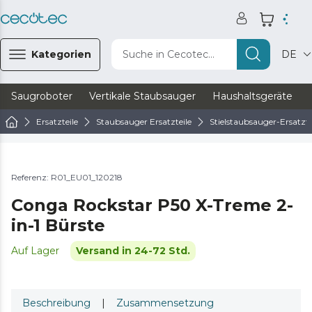
Kategorien
Suche in Cecotec...
DE
Saugroboter
Vertikale Staubsauger
Haushaltsgeräte
Ersatzteile
Staubsauger Ersatzteile
Stielstaubsauger-Ersatzte
Referenz: R01_EU01_120218
Conga Rockstar P50 X-Treme 2-
in-1 Bürste
Auf Lager
Versand in 24-72 Std.
Beschreibung
|
Zusammensetzung