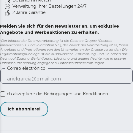
Bezahlen in Raten
Verwaltung Ihrer Bestellungen 24/7
2 Jahre Garantie
Melden Sie sich für den Newsletter an, um exklusive
Angebote und Werbeaktionen zu erhalten.
*Der Inhaber der Datenverarbeitung ist die Cecotec-Gruppe (Cecotec
Innovaciones S.L. und Solotriatlon S.L.), der Zweck der Verarbeitung ist es, Ihnen
Angebote und Promotionen von den Unternehmen der Gruppe zu senden. Die
Legitimationsgrundlage ist die ausdrückliche Zustimmung, und Sie haben das
Recht auf Zugang, Berichtigung, Löschung und andere Rechte, wie in unserer
Datenschutzerklärung angegeben.
Datenschutzbestimmungen
Correo electrónico
Ich akzeptiere die
Bedingungen und Konditionen
Ich abonniere!