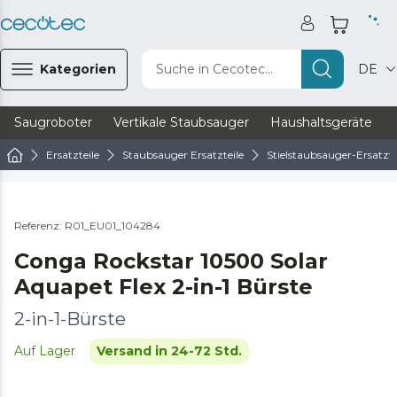
Kategorien
Suche in Cecotec...
DE
Saugroboter
Vertikale Staubsauger
Haushaltsgeräte
Ersatzteile
Staubsauger Ersatzteile
Stielstaubsauger-Ersatzte
Referenz: R01_EU01_104284
Conga Rockstar 10500 Solar
Aquapet Flex 2-in-1 Bürste
2-in-1-Bürste
Auf Lager
Versand in 24-72 Std.