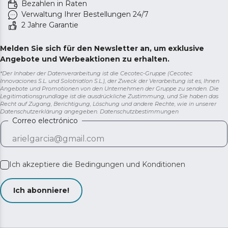
Bezahlen in Raten
Verwaltung Ihrer Bestellungen 24/7
2 Jahre Garantie
Melden Sie sich für den Newsletter an, um exklusive
Angebote und Werbeaktionen zu erhalten.
*Der Inhaber der Datenverarbeitung ist die Cecotec-Gruppe (Cecotec
Innovaciones S.L. und Solotriatlon S.L.), der Zweck der Verarbeitung ist es, Ihnen
Angebote und Promotionen von den Unternehmen der Gruppe zu senden. Die
Legitimationsgrundlage ist die ausdrückliche Zustimmung, und Sie haben das
Recht auf Zugang, Berichtigung, Löschung und andere Rechte, wie in unserer
Datenschutzerklärung angegeben.
Datenschutzbestimmungen
Correo electrónico
Ich akzeptiere die
Bedingungen und Konditionen
Ich abonniere!