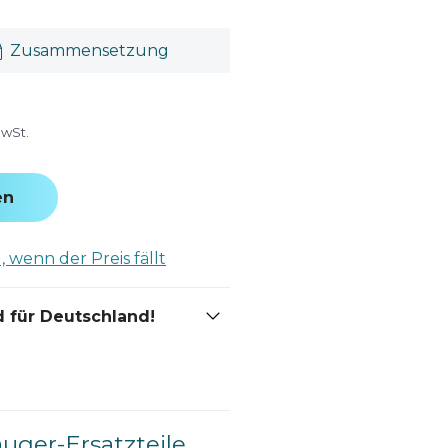
Zusammensetzung
MwSt.
en
 wenn der Preis fällt
 für Deutschland!
auger-Ersatzteile