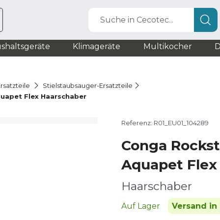
Suche in Cecotec...
shaltsgeräte
Klimageräte
Multikocher
D
rsatzteile
Stielstaubsauger-Ersatzteile
quapet Flex Haarschaber
Referenz: R01_EU01_104289
Conga Rockst
Aquapet Flex
Haarschaber
Auf Lager
Versand in 