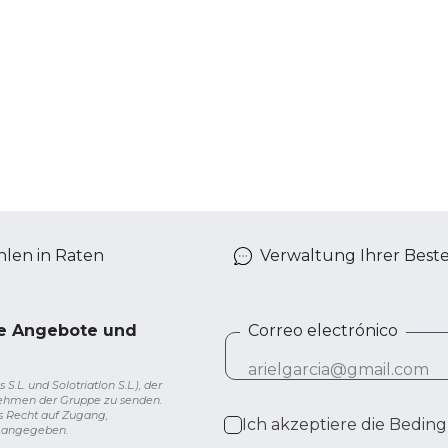
len in Raten
Verwaltung Ihrer Best
ve Angebote und
Correo electrónico
L. und Solotriatlon S.L.), der
nehmen der Gruppe zu senden.
s Recht auf Zugang,
Ich akzeptiere die
Beding
g angegeben.