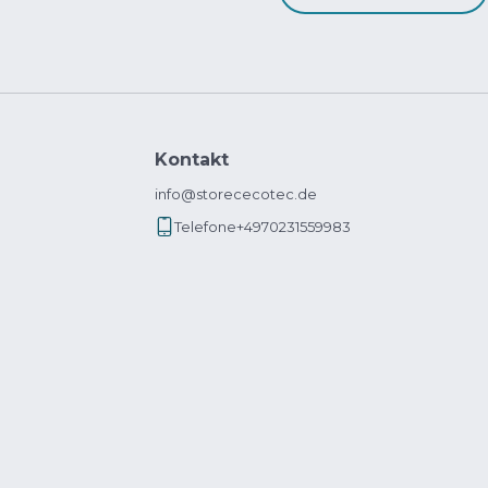
Kontakt
info@storececotec.de
Telefone
+4970231559983