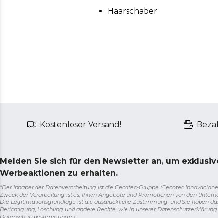
Haarschaber
Kostenloser Versand!
Bezah
Melden Sie sich für den Newsletter an, um exklusi
Werbeaktionen zu erhalten.
*Der Inhaber der Datenverarbeitung ist die Cecotec-Gruppe (Cecotec Innovaciones S.
Zweck der Verarbeitung ist es, Ihnen Angebote und Promotionen von den Unter
Die Legitimationsgrundlage ist die ausdrückliche Zustimmung, und Sie haben da
Berichtigung, Löschung und andere Rechte, wie in unserer Datenschutzerklärun
Datenschutzbestimmungen