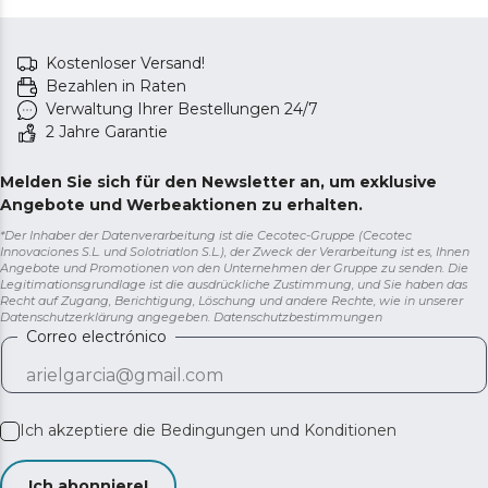
Kostenloser Versand!
Bezahlen in Raten
Verwaltung Ihrer Bestellungen 24/7
2 Jahre Garantie
Melden Sie sich für den Newsletter an, um exklusive
Angebote und Werbeaktionen zu erhalten.
*Der Inhaber der Datenverarbeitung ist die Cecotec-Gruppe (Cecotec
Innovaciones S.L. und Solotriatlon S.L.), der Zweck der Verarbeitung ist es, Ihnen
Angebote und Promotionen von den Unternehmen der Gruppe zu senden. Die
Legitimationsgrundlage ist die ausdrückliche Zustimmung, und Sie haben das
Recht auf Zugang, Berichtigung, Löschung und andere Rechte, wie in unserer
Datenschutzerklärung angegeben.
Datenschutzbestimmungen
Correo electrónico
Ich akzeptiere die
Bedingungen und Konditionen
Ich abonniere!