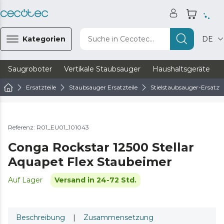
Kategorien
Suche in Cecotec...
DE
Saugroboter
Vertikale Staubsauger
Haushaltsgeräte
Ersatzteile
Staubsauger Ersatzteile
Stielstaubsauger-Ersatzte
Referenz: R01_EU01_101043
Conga Rockstar 12500 Stellar
Aquapet Flex Staubeimer
Auf Lager
Versand in 24-72 Std.
Beschreibung
|
Zusammensetzung