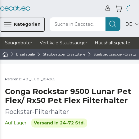
Kategorien
Suche in Cecotec...
DE
Saugroboter
Vertikale Staubsauger
Haushaltsgeräte
Ersatzteile
Staubsauger Ersatzteile
Stielstaubsauger-Ersatzte
Referenz: R01_EU01_104265
Conga Rockstar 9500 Lunar Pet
Flex/ Rx50 Pet Flex Filterhalter
Rockstar-Filterhalter
Auf Lager
Versand in 24-72 Std.