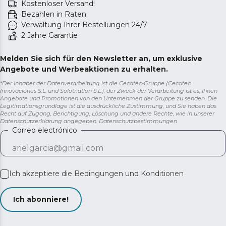
Kostenloser Versand!
Bezahlen in Raten
Verwaltung Ihrer Bestellungen 24/7
2 Jahre Garantie
Melden Sie sich für den Newsletter an, um exklusive
Angebote und Werbeaktionen zu erhalten.
*Der Inhaber der Datenverarbeitung ist die Cecotec-Gruppe (Cecotec
Innovaciones S.L. und Solotriatlon S.L.), der Zweck der Verarbeitung ist es, Ihnen
Angebote und Promotionen von den Unternehmen der Gruppe zu senden. Die
Legitimationsgrundlage ist die ausdrückliche Zustimmung, und Sie haben das
Recht auf Zugang, Berichtigung, Löschung und andere Rechte, wie in unserer
Datenschutzerklärung angegeben.
Datenschutzbestimmungen
Correo electrónico
Ich akzeptiere die
Bedingungen und Konditionen
Ich abonniere!