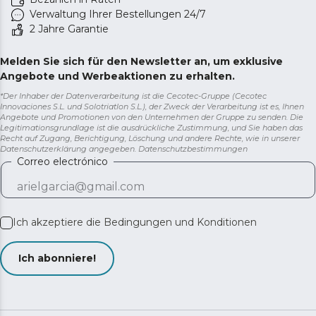
Verwaltung Ihrer Bestellungen 24/7
2 Jahre Garantie
Melden Sie sich für den Newsletter an, um exklusive
Angebote und Werbeaktionen zu erhalten.
*Der Inhaber der Datenverarbeitung ist die Cecotec-Gruppe (Cecotec
Innovaciones S.L. und Solotriatlon S.L.), der Zweck der Verarbeitung ist es, Ihnen
Angebote und Promotionen von den Unternehmen der Gruppe zu senden. Die
Legitimationsgrundlage ist die ausdrückliche Zustimmung, und Sie haben das
Recht auf Zugang, Berichtigung, Löschung und andere Rechte, wie in unserer
Datenschutzerklärung angegeben.
Datenschutzbestimmungen
Correo electrónico
Ich akzeptiere die
Bedingungen und Konditionen
Ich abonniere!