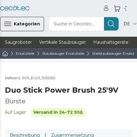
Kategorien
Suche in Cecotec...
DE
Saugroboter
Vertikale Staubsauger
Haushaltsgeräte
Ersatzteile
Staubsauger Ersatzteile
Stielstaubsauger-Ersatzte
Referenz: R01_EU01_105060
Duo Stick Power Brush 25'9V
Bürste
Auf Lager
Versand in 24-72 Std.
Beschreibung
|
Zusammensetzung