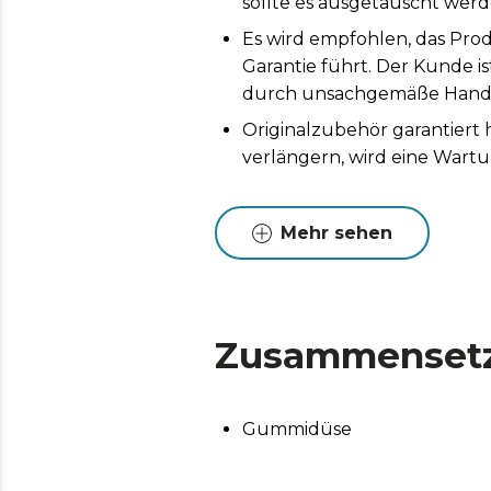
sollte es ausgetauscht werd
Es wird empfohlen, das Prod
Garantie führt. Der Kunde i
durch unsachgemäße Handh
Originalzubehör garantiert
verlängern, wird eine Wart
Mehr sehen
Zusammenset
Gummidüse