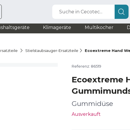
Suche in Cecotec...
shaltsgeräte
Klimageräte
Multikocher
D
rsatzteile
Stielstaubsauger-Ersatzteile
Ecoextreme Hand We
Referenz: 86519
Ecoextreme H
Gummimunds
Gummidüse
Ausverkauft