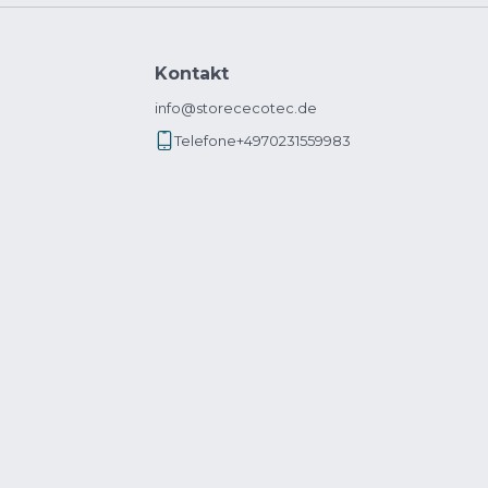
Kontakt
info@storececotec.de
Telefone
+4970231559983