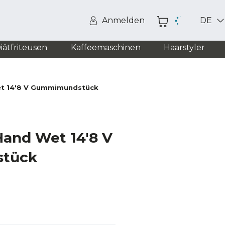
Anmelden
DE
iätfriteusen
Kaffeemaschinen
Haarstyler
t 14'8 V Gummimundstück
and Wet 14'8 V
tück