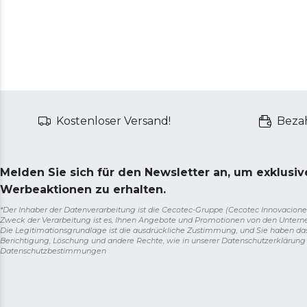
Kostenloser Versand!
Bezah
Melden Sie sich für den Newsletter an, um exklusi
Werbeaktionen zu erhalten.
*Der Inhaber der Datenverarbeitung ist die Cecotec-Gruppe (Cecotec Innovaciones S.
Zweck der Verarbeitung ist es, Ihnen Angebote und Promotionen von den Unter
Die Legitimationsgrundlage ist die ausdrückliche Zustimmung, und Sie haben da
Berichtigung, Löschung und andere Rechte, wie in unserer Datenschutzerklärun
Datenschutzbestimmungen