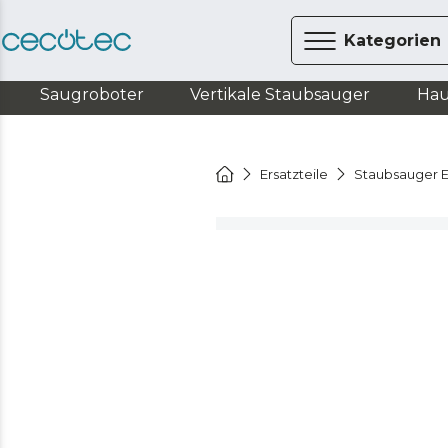
Kategorien
Saugroboter
Vertikale Staubsauger
Hau
Ersatzteile
Staubsauger E