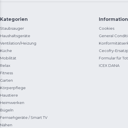
Kategorien
Information
Staubsauger
Cookies
Haushaltsgeräte
General Condit
Ventilation/Heizung
Konformitätser
Küche
Cecofry-Ersat
Mobilität
Formular für Tot
Relax
ICEX DANA
Fitness
Garten
Körperpflege
Haustiere
Heimwerken
Bügeln
Fernsehgeräte / Smart TV
Nähen