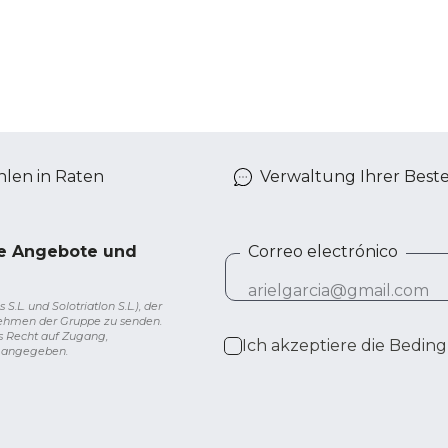
len in Raten
Verwaltung Ihrer Best
ve Angebote und
Correo electrónico
L. und Solotriatlon S.L.), der
nehmen der Gruppe zu senden.
s Recht auf Zugang,
Ich akzeptiere die
Beding
g angegeben.