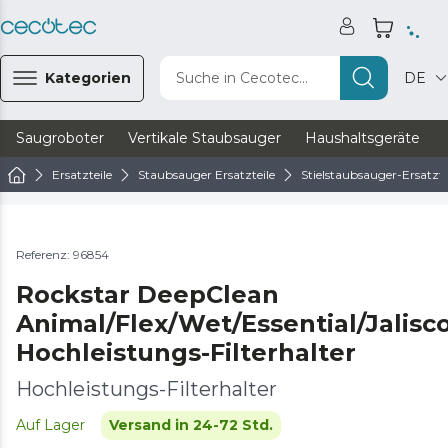
Kategorien
Suche in Cecotec...
DE
Saugroboter
Vertikale Staubsauger
Haushaltsgeräte
Ersatzteile
Staubsauger Ersatzteile
Stielstaubsauger-Ersatzte
Referenz: 96854
Rockstar DeepClean
Animal/Flex/Wet/Essential/Jalisc
Hochleistungs-Filterhalter
Hochleistungs-Filterhalter
Auf Lager
Versand in 24-72 Std.