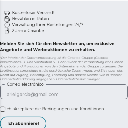
Kostenloser Versand!
Bezahlen in Raten
Verwaltung Ihrer Bestellungen 24/7
2 Jahre Garantie
Melden Sie sich für den Newsletter an, um exklusive
Angebote und Werbeaktionen zu erhalten.
*Der Inhaber der Datenverarbeitung ist die Cecotec-Gruppe (Cecotec
Innovaciones S.L. und Solotriatlon S.L.), der Zweck der Verarbeitung ist es, Ihnen
Angebote und Promotionen von den Unternehmen der Gruppe zu senden. Die
Legitimationsgrundlage ist die ausdrückliche Zustimmung, und Sie haben das
Recht auf Zugang, Berichtigung, Löschung und andere Rechte, wie in unserer
Datenschutzerklärung angegeben.
Datenschutzbestimmungen
Correo electrónico
Ich akzeptiere die
Bedingungen und Konditionen
Ich abonniere!