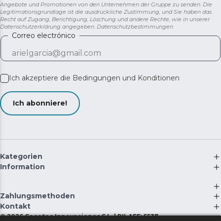
Angebote und Promotionen von den Unternehmen der Gruppe zu senden. Die
Legitimationsgrundlage ist die ausdrückliche Zustimmung, und Sie haben das
Recht auf Zugang, Berichtigung, Löschung und andere Rechte, wie in unserer
Datenschutzerklärung angegeben.
Datenschutzbestimmungen
Correo electrónico
Ich akzeptiere die
Bedingungen und Konditionen
Ich abonniere!
Kategorien
Information
Zahlungsmethoden
Kontakt
©
2026
Cecotec Innovaciones S.L. | RII-AEE: 5537