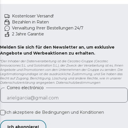
Kostenloser Versand!
Bezahlen in Raten
Verwaltung Ihrer Bestellungen 24/7
2 Jahre Garantie
Melden Sie sich für den Newsletter an, um exklusive
Angebote und Werbeaktionen zu erhalten.
*Der Inhaber der Datenverarbeitung ist die Cecotec-Gruppe (Cecotec
Innovaciones S.L. und Solotriatlon S.L.), der Zweck der Verarbeitung ist es, Ihnen
Angebote und Promotionen von den Unternehmen der Gruppe zu senden. Die
Legitimationsgrundlage ist die ausdrückliche Zustimmung, und Sie haben das
Recht auf Zugang, Berichtigung, Löschung und andere Rechte, wie in unserer
Datenschutzerklärung angegeben.
Datenschutzbestimmungen
Correo electrónico
Ich akzeptiere die
Bedingungen und Konditionen
Ich abonniere!