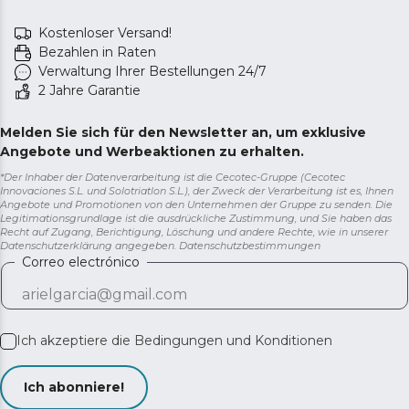
Kostenloser Versand!
Bezahlen in Raten
Verwaltung Ihrer Bestellungen 24/7
2 Jahre Garantie
Melden Sie sich für den Newsletter an, um exklusive
Angebote und Werbeaktionen zu erhalten.
*Der Inhaber der Datenverarbeitung ist die Cecotec-Gruppe (Cecotec
Innovaciones S.L. und Solotriatlon S.L.), der Zweck der Verarbeitung ist es, Ihnen
Angebote und Promotionen von den Unternehmen der Gruppe zu senden. Die
Legitimationsgrundlage ist die ausdrückliche Zustimmung, und Sie haben das
Recht auf Zugang, Berichtigung, Löschung und andere Rechte, wie in unserer
Datenschutzerklärung angegeben.
Datenschutzbestimmungen
Correo electrónico
Ich akzeptiere die
Bedingungen und Konditionen
Ich abonniere!