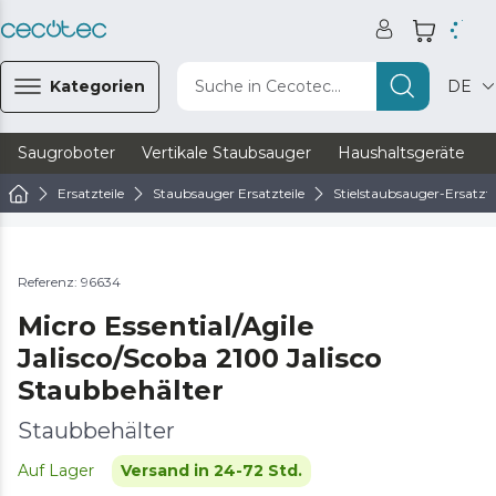
Kategorien
Suche in Cecotec...
DE
Saugroboter
Vertikale Staubsauger
Haushaltsgeräte
Ersatzteile
Staubsauger Ersatzteile
Stielstaubsauger-Ersatzte
Referenz: 96634
Micro Essential/Agile
Jalisco/Scoba 2100 Jalisco
Staubbehälter
Staubbehälter
Auf Lager
Versand in 24-72 Std.