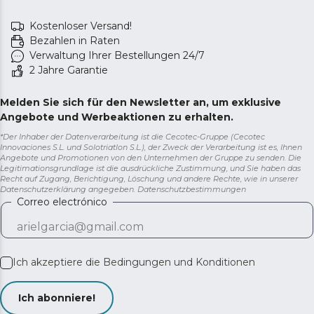
Kostenloser Versand!
Bezahlen in Raten
Verwaltung Ihrer Bestellungen 24/7
2 Jahre Garantie
Melden Sie sich für den Newsletter an, um exklusive
Angebote und Werbeaktionen zu erhalten.
*Der Inhaber der Datenverarbeitung ist die Cecotec-Gruppe (Cecotec
Innovaciones S.L. und Solotriatlon S.L.), der Zweck der Verarbeitung ist es, Ihnen
Angebote und Promotionen von den Unternehmen der Gruppe zu senden. Die
Legitimationsgrundlage ist die ausdrückliche Zustimmung, und Sie haben das
Recht auf Zugang, Berichtigung, Löschung und andere Rechte, wie in unserer
Datenschutzerklärung angegeben.
Datenschutzbestimmungen
Correo electrónico
Ich akzeptiere die
Bedingungen und Konditionen
Ich abonniere!