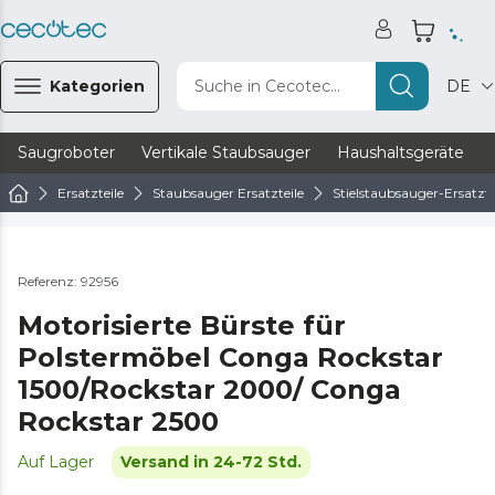
Kategorien
Suche in Cecotec...
DE
Saugroboter
Vertikale Staubsauger
Haushaltsgeräte
Ersatzteile
Staubsauger Ersatzteile
Stielstaubsauger-Ersatzte
Referenz: 92956
Motorisierte Bürste für
Polstermöbel Conga Rockstar
1500/Rockstar 2000/ Conga
Rockstar 2500
Auf Lager
Versand in 24-72 Std.