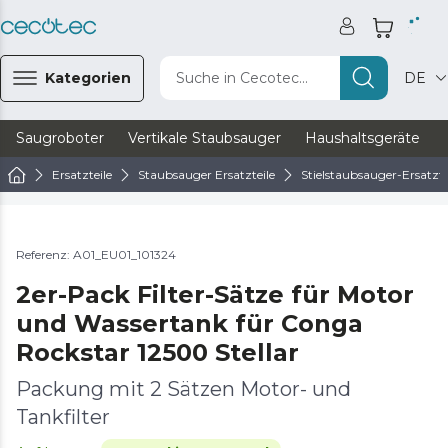
Kategorien
Suche in Cecotec...
DE
Saugroboter
Vertikale Staubsauger
Haushaltsgeräte
Ersatzteile
Staubsauger Ersatzteile
Stielstaubsauger-Ersatzte
Referenz: A01_EU01_101324
2er-Pack Filter-Sätze für Motor
und Wassertank für Conga
Rockstar 12500 Stellar
Packung mit 2 Sätzen Motor- und
Tankfilter