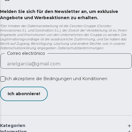
Melden Sie sich für den Newsletter an, um exklusive
Angebote und Werbeaktionen zu erhalten.
*Der Inhaber der Datenverarbeitung ist die Cecotec-Gruppe (Cecotec
Innovaciones S.L. und Solotriatlon S.L.), der Zweck der Verarbeitung ist es, Ihnen
Angebote und Promotionen von den Unternehmen der Gruppe zu senden. Die
Legitimationsgrundlage ist die ausdrückliche Zustimmung, und Sie haben das
Recht auf Zugang, Berichtigung, Löschung und andere Rechte, wie in unserer
Datenschutzerklärung angegeben.
Datenschutzbestimmungen
Correo electrónico
Ich akzeptiere die
Bedingungen und Konditionen
Ich abonniere!
Kategorien
Information