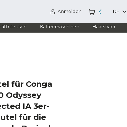
Anmelden
DE
iätfriteusen
Kaffeemaschinen
Haarstyler
el für Conga
00 Odyssey
cted IA 3er-
tel für die