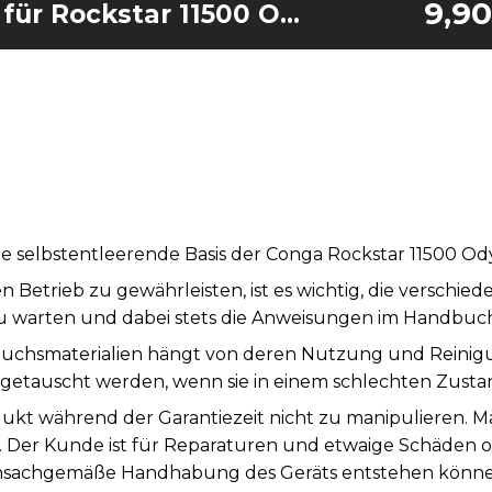
9,90
3er-Pack Taschen für Rockstar 11500 Odyssey Station Connected IA Conga
e selbstentleerende Basis der Conga Rockstar 11500 Od
etrieb zu gewährleisten, ist es wichtig, die verschi
u warten und dabei stets die Anweisungen im Handbuch
auchsmaterialien hängt von deren Nutzung und Reini
usgetauscht werden, wenn sie in einem schlechten Zustan
dukt während der Garantiezeit nicht zu manipulieren. 
. Der Kunde ist für Reparaturen und etwaige Schäden 
 unsachgemäße Handhabung des Geräts entstehen könne