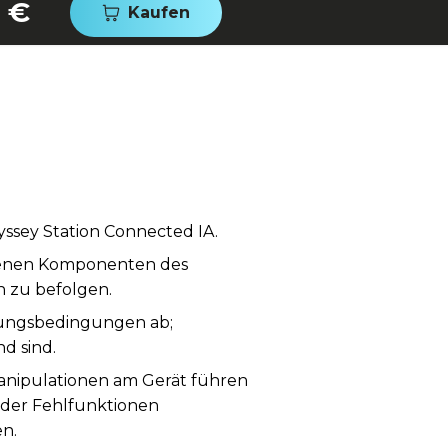
 €
Kaufen
yssey Station Connected IA.
edenen Komponenten des
 zu befolgen.
gungsbedingungen ab;
d sind.
Manipulationen am Gerät führen
oder Fehlfunktionen
n.