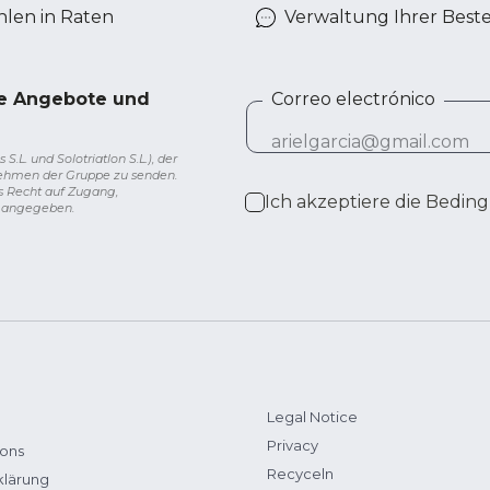
len in Raten
Verwaltung Ihrer Best
ve Angebote und
Correo electrónico
L. und Solotriatlon S.L.), der
nehmen der Gruppe zu senden.
s Recht auf Zugang,
Ich akzeptiere die
Beding
g angegeben.
Legal Notice
Privacy
ions
Recyceln
klärung