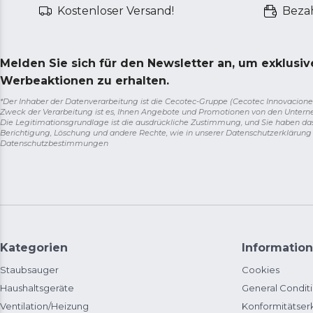
Kostenloser Versand!
Bezah
Melden Sie sich für den Newsletter an, um exklusi
Werbeaktionen zu erhalten.
*Der Inhaber der Datenverarbeitung ist die Cecotec-Gruppe (Cecotec Innovaciones S.
Zweck der Verarbeitung ist es, Ihnen Angebote und Promotionen von den Unter
Die Legitimationsgrundlage ist die ausdrückliche Zustimmung, und Sie haben da
Berichtigung, Löschung und andere Rechte, wie in unserer Datenschutzerklärun
Datenschutzbestimmungen
Kategorien
Information
Staubsauger
Cookies
Haushaltsgeräte
General Condit
Ventilation/Heizung
Konformitätser