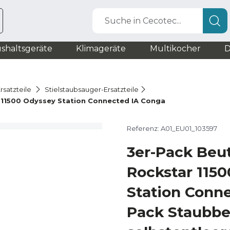
Suche in Cecotec...
shaltsgeräte
Klimageräte
Multikocher
D
rsatzteile
Stielstaubsauger-Ersatzteile
 11500 Odyssey Station Connected IA Conga
Referenz: A01_EU01_103597
3er-Pack Beut
Rockstar 115
Station Conne
Pack Staubbeu