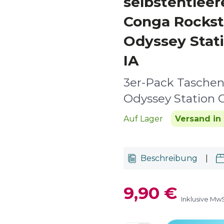
selbstentleer
Conga Rockst
Odyssey Stat
IA
3er-Pack Taschen 
Odyssey Station 
Auf Lager
Versand in 
Beschreibung
|
9,90 €
Inklusive MwS